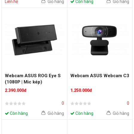
Liên hệ
Giỏ hàng
Còn hàng
Giỏ hàng
Webcam ASUS ROG Eye S
Webcam ASUS Webcam C3
(1080P | Mic kép)
2.390.000đ
1.250.000đ
0
0
Còn hàng
Giỏ hàng
Còn hàng
Giỏ hàng