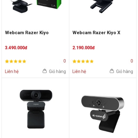
Webcam Razer Kiyo
Webcam Razer Kiyo X
3.490.000đ
2.190.000đ
0
0
Liên hệ
Giỏ hàng
Liên hệ
Giỏ hàng