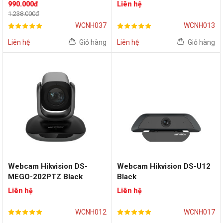
990.000đ
Liên hệ
1.238.000đ
WCNH037
WCNH013
Liên hệ
Giỏ hàng
Liên hệ
Giỏ hàng
Webcam Hikvision DS-
Webcam Hikvision DS-U12
MEGO-202PTZ Black
Black
Liên hệ
Liên hệ
WCNH012
WCNH017