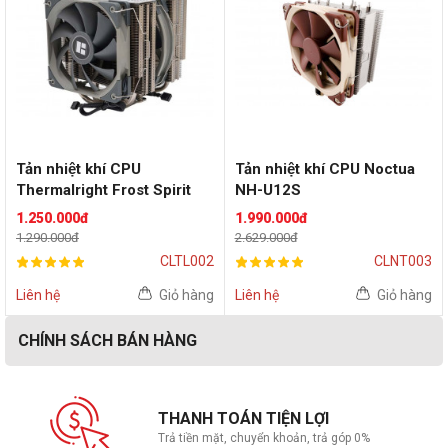
Tản nhiệt khí CPU
Tản nhiệt khí CPU Noctua
Thermalright Frost Spirit
NH-U12S
140
1.250.000đ
1.990.000đ
1.290.000đ
2.629.000đ
CLTL002
CLNT003
Liên hệ
Giỏ hàng
Liên hệ
Giỏ hàng
CHÍNH SÁCH BÁN HÀNG
THANH TOÁN TIỆN LỢI
Trả tiền mặt, chuyển khoản, trả góp 0%