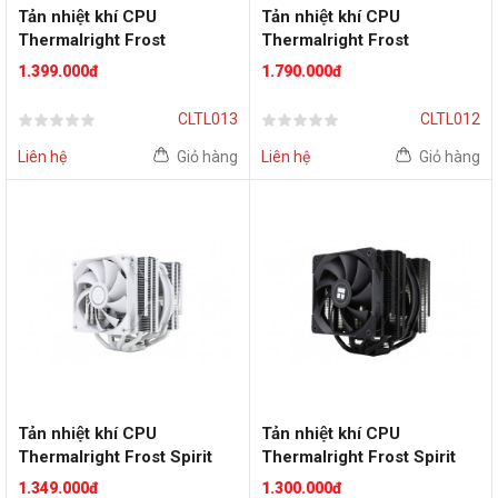
Tản nhiệt khí CPU
Tản nhiệt khí CPU
Thermalright Frost
Thermalright Frost
Commander 140
Commander 140 Black
1.399.000đ
1.790.000đ
CLTL013
CLTL012
Liên hệ
Giỏ hàng
Liên hệ
Giỏ hàng
Tản nhiệt khí CPU
Tản nhiệt khí CPU
Thermalright Frost Spirit
Thermalright Frost Spirit
140 White V3
140 BLACK V3
1.349.000đ
1.300.000đ