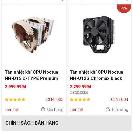
-1%
Tản nhiệt khí CPU Noctua
Tản nhiệt khí CPU Noctua
NH-D15 D-TYPE Premum
NH-U12S Chromax black
2.999.999đ
2.299.999đ
2.300.000đ
CLNT005
CLNT004
Liên hệ
Giỏ hàng
Liên hệ
Giỏ hàng
CHÍNH SÁCH BÁN HÀNG