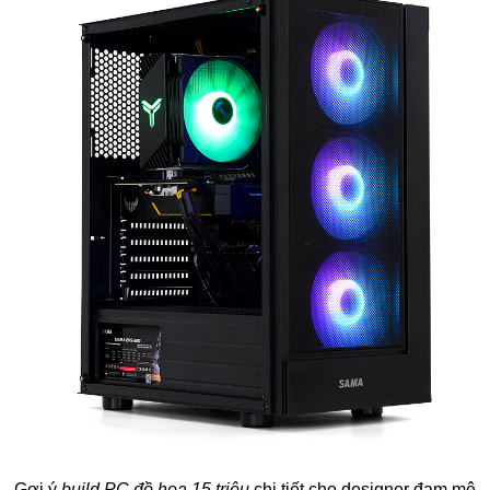
Gợi ý
build PC đồ họa 15 triệu
chi tiết cho designer đam mê