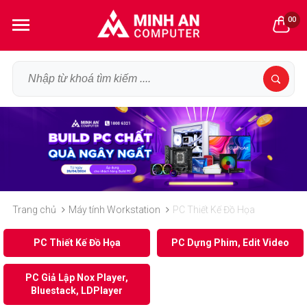
00
Trang chủ
Máy tính Workstation
PC Thiết Kế Đồ Họa
PC Thiết Kế Đồ Họa
PC Dựng Phim, Edit Video
PC Giả Lập Nox Player,
Bluestack, LDPlayer