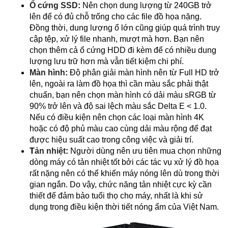
Ổ cứng SSD
:
Nên chọn dung lượng từ 240GB trở
lên để có đủ chỗ trống cho các file đồ họa nặng.
Đồng thời, dung lượng ổ lớn cũng giúp quá trình truy
cập tệp, xử lý file nhanh, mượt mà hơn. Bạn nên
chọn thêm cả ổ cứng HDD đi kèm để có nhiều dung
lượng lưu trữ hơn mà vẫn tiết kiệm chi phí.
Màn hình
:
Độ phân giải màn hình nên từ Full HD trở
lên, ngoài ra làm đồ họa thì cần màu sắc phải thật
chuẩn, bạn nên chọn màn hình có dải màu sRGB từ
90% trở lên và độ sai lệch màu sắc Delta E < 1.0.
Nếu có điều kiện nên chọn các loại màn hình 4K
hoặc có độ phủ màu cao cùng dải màu rộng để đạt
được hiệu suất cao trong công việc và giải trí.
T
ản nhiệt
:
Người dùng nên ưu tiên mua chọn những
dòng máy có tản nhiệt tốt bởi các tác vụ xử lý đồ họa
rất nặng nên có thể khiến máy nóng lên dù trong thời
gian ngắn. Do vậy, chức năng tản nhiệt cực kỳ cần
thiết để đảm bảo tuổi thọ cho máy, nhất là khi sử
dụng trong điều kiện thời tiết nóng ẩm của Việt Nam.