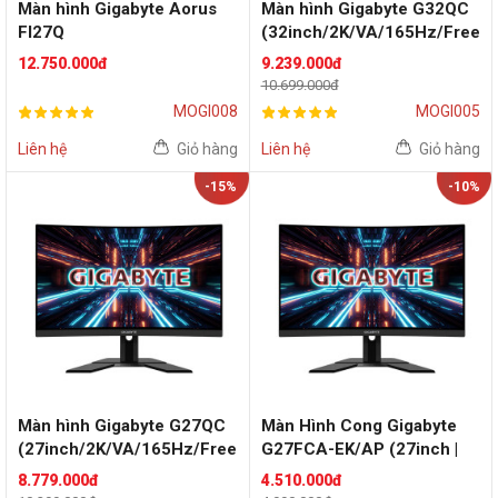
Màn hình Gigabyte Aorus
Màn hình Gigabyte G32QC
FI27Q
(32inch/2K/VA/165Hz/Free
(27inch/QHD/IPS/165Hz/G
Sync/G-Sync)
12.750.000đ
9.239.000đ
-Sync)
10.699.000đ
MOGI008
MOGI005
Liên hệ
Giỏ hàng
Liên hệ
Giỏ hàng
-15%
-10%
Màn hình Gigabyte G27QC
Màn Hình Cong Gigabyte
(27inch/2K/VA/165Hz/Free
G27FCA-EK/AP (27inch |
Sync/G-Sync)
VA | FHD | 165Hz |
8.779.000đ
4.510.000đ
FreeSync, G-Sync)