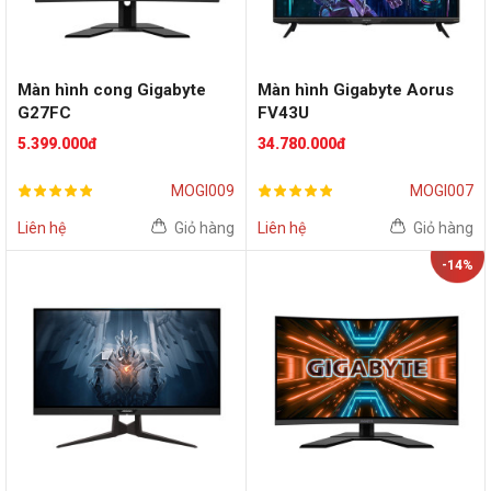
Màn hình cong Gigabyte
Màn hình Gigabyte Aorus
G27FC
FV43U
(27inch/FHD/VA/165Hz/G-
(43inch/UHD/VA/144Hz/G-
5.399.000đ
34.780.000đ
Sync)
Sync/FreeSync)
MOGI009
MOGI007
Liên hệ
Giỏ hàng
Liên hệ
Giỏ hàng
-14%