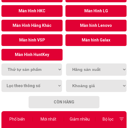
Màn Hình HKC
Màn Hình LG
Màn Hình Hãng Khác
Màn hình Lenovo
Màn hình VSP
Màn hình Galax
Màn Hình HuntKey
Lọc theo thông số
CÒN HÀNG
Phổ biến
Mới nhất
Giảm nhiều
Bộ lọc