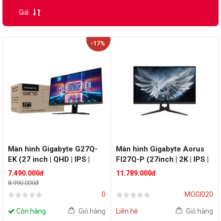
Giá
-17%
Màn hình Gigabyte G27Q-
Màn hình Gigabyte Aorus
EK (27 inch | QHD | IPS |
FI27Q-P (27inch | 2K | IPS |
144Hz | FreeSync
165Hz | G-Sync | FreeSync
7.490.000đ
11.789.000đ
Premium)
+ Gsync)
8.990.000đ
0
MOGI020
Còn hàng
Giỏ hàng
Liên hệ
Giỏ hàng