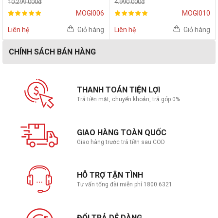
10.299.000đ
4.990.000đ
MOGI006
MOGI010
Liên hệ
Giỏ hàng
Liên hệ
Giỏ hàng
CHÍNH SÁCH BÁN HÀNG
THANH TOÁN TIỆN LỢI
Trả tiền mặt, chuyển khoản, trả góp 0%
GIAO HÀNG TOÀN QUỐC
Giao hàng trước trả tiền sau COD
HỖ TRỢ TẬN TÌNH
Tư vấn tổng đài miễn phí 1800.6321
ĐỔI TRẢ DỄ DÀNG