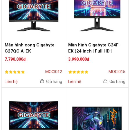
Màn hình cong Gigabyte
Màn hình Gigabyte G24F-
G27QC A-EK
EK (24 inch | Full HD |
(27inch/2K/VA/165Hz/G-
165Hz | FreeSync
7.790.000đ
3.990.000đ
Sync)
Premium)
MOGI012
MOGI015
Liên hệ
Giỏ hàng
Liên hệ
Giỏ hàng