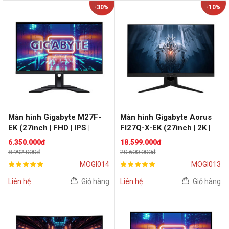
-30%
-10%
Màn hình Gigabyte M27F-
Màn hình Gigabyte Aorus
EK (27inch | FHD | IPS |
FI27Q-X-EK (27inch | 2K |
144Hz | FreeSync, G-Sync |
IPS | 240Hz | G-Sync | Flat)
6.350.000đ
18.599.000đ
Flat)
8.992.000đ
20.600.000đ
MOGI014
MOGI013
Liên hệ
Giỏ hàng
Liên hệ
Giỏ hàng