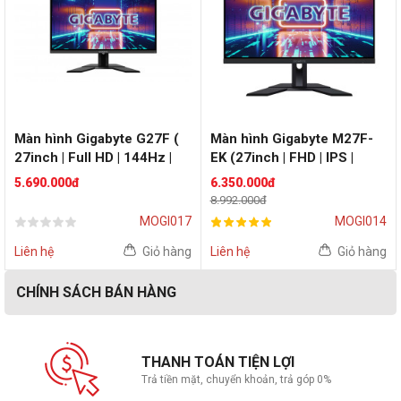
Màn hình Gigabyte G27F (
Màn hình Gigabyte M27F-
27inch | Full HD | 144Hz |
EK (27inch | FHD | IPS |
IPS )
144Hz | FreeSync, G-Sync |
5.690.000đ
6.350.000đ
Flat)
8.992.000đ
MOGI017
MOGI014
Liên hệ
Giỏ hàng
Liên hệ
Giỏ hàng
CHÍNH SÁCH BÁN HÀNG
THANH TOÁN TIỆN LỢI
Trả tiền mặt, chuyển khoản, trả góp 0%