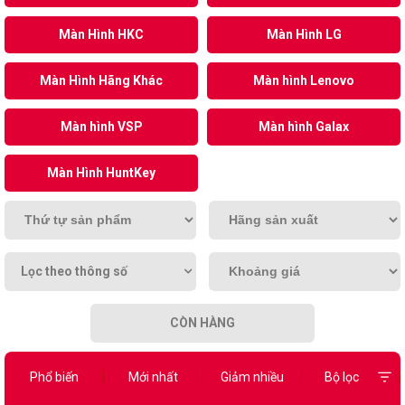
Màn Hình HKC
Màn Hình LG
Màn Hình Hãng Khác
Màn hình Lenovo
Màn hình VSP
Màn hình Galax
Màn Hình HuntKey
Lọc theo thông số
CÒN HÀNG
Phổ biến
Mới nhất
Giảm nhiều
Bộ lọc