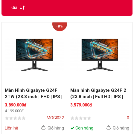
Giá
-8%
Màn Hình Gigabyte G24F
Màn hình Gigabyte G24F 2
2TW (23.8 inch | FHD | IPS |
(23.8 inch | Full HD | IPS |
165Hz | 1ms)
180Hz)
3.890.000đ
3.579.000đ
4.199.000đ
MOGI032
0
Liên hệ
Giỏ hàng
Còn hàng
Giỏ hàng