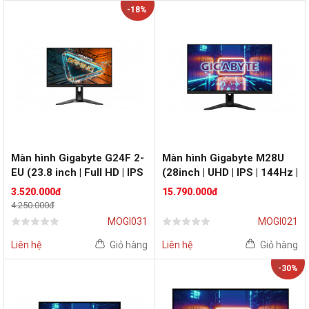
-18%
Màn hình Gigabyte G24F 2-
Màn hình Gigabyte M28U
EU (23.8 inch | Full HD | IPS
(28inch | UHD | IPS | 144Hz |
| 165Hz | FreeSync
HDR400 | FreeSync
3.520.000đ
15.790.000đ
Premium)
Premium )
4.250.000đ
MOGI031
MOGI021
Liên hệ
Giỏ hàng
Liên hệ
Giỏ hàng
-30%