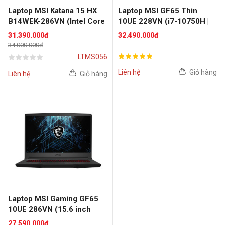
Laptop MSI Katana 15 HX
Laptop MSI GF65 Thin
B14WEK-286VN (Intel Core
10UE 228VN (i7-10750H |
i5-14450HX | RTX 5050
RAM-16GB | SSD-512GB |
31.390.000đ
32.490.000đ
8GB | 15.6 inch QHD 165Hz
RTX-3060-6GB | 15.6 FHD |
34.000.000đ
| 16GB | 512GB | Win 11 |
Win10)
LTMS056
Đen)
Liên hệ
Giỏ hàng
Liên hệ
Giỏ hàng
Laptop MSI Gaming GF65
10UE 286VN (15.6 inch
FHD | i5 10500H | RTX 3060
27.590.000đ