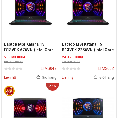
Laptop MSI Katana 15
Laptop MSI Katana 15
B13VFK 676VN (Intel Core
B13VEK 2256VN (Intel Core
i7-13620H | 16GB | 1TB |
i7-13620H | 16GB | 512GB |
28.390.000đ
24.390.000đ
RTX 4060 | 15.6 inch FHD |
RTX 4050 6GB | 15 .6 inch
32.990.000đ
28.990.000đ
Win 11 | Đen)
FHD | Win 11 | Đen)
LTMS047
LTMS052
Liên hệ
Giỏ hàng
Liên hệ
Giỏ hàng
-15%