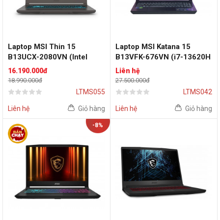
Laptop MSI Thin 15
Laptop MSI Katana 15
B13UCX-2080VN (Intel
B13VFK-676VN (i7-13620H
Core i5-13420H | RTX 2050
| RAM 16GB | SSD 1TB |
16.190.000đ
Liên hệ
4GB | 15.6 inch FHD IPS
15,6 FHD | RTX 4060 8GB|
18.990.000đ
27.500.000đ
144Hz | 16 GB | 512GB |
Win 11 | Đen)
LTMS055
LTMS042
Win 11 | Xám | Vỏ nhôm)
Liên hệ
Giỏ hàng
Liên hệ
Giỏ hàng
-8%