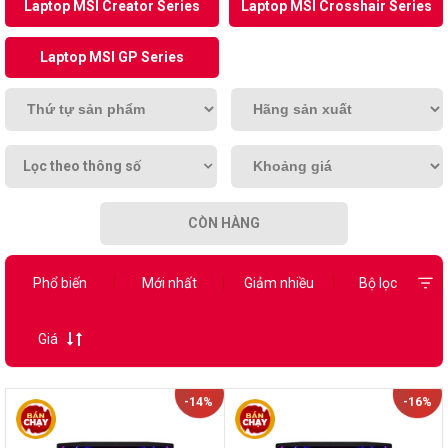
Laptop MSI Creator Series
Laptop MSI Crosshair Series
Laptop MSI GP Series
Lọc theo thông số
CÒN HÀNG
Phổ biến
Mới nhất
Giảm nhiều
Bộ lọc
Giá
-14%
-16%