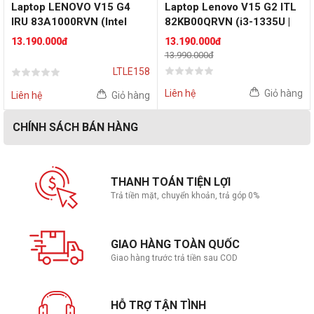
Laptop LENOVO V15 G4
Laptop Lenovo V15 G2 ITL
IRU 83A1000RVN (Intel
82KB00QRVN (i3-1335U |
Core i5-1335U | 8GB DDR4 |
RAM 8GB | SSD 512GB |
13.190.000đ
13.190.000đ
512GB SSD | 15.6 inch FHD
15.6 inch FHD | Win 11 |
13.990.000đ
| Intel Iris Xe | Win 11 | Xám)
Xám)
LTLE158
Liên hệ
Giỏ hàng
Liên hệ
Giỏ hàng
CHÍNH SÁCH BÁN HÀNG
THANH TOÁN TIỆN LỢI
Trả tiền mặt, chuyển khoản, trả góp 0%
GIAO HÀNG TOÀN QUỐC
Giao hàng trước trả tiền sau COD
HỖ TRỢ TẬN TÌNH