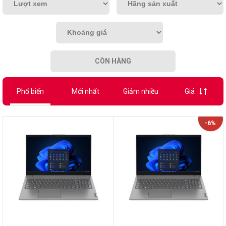
CÒN HÀNG
Phổ biến
Mới nhất
Giảm nhiều
Giá
-6%