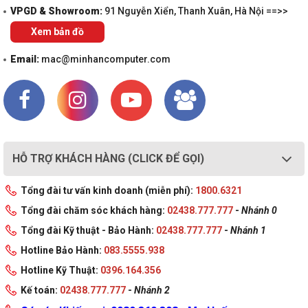
VPGD & Showroom:
91 Nguyễn Xiển, Thanh Xuân, Hà Nội ==>>
Xem bản đồ
Email:
mac@minhancomputer.com
HỖ TRỢ KHÁCH HÀNG (CLICK ĐỂ GỌI)
Tổng đài tư vấn kinh doanh (miễn phí):
1800.6321
Tổng đài chăm sóc khách hàng:
02438.777.777
-
Nhánh 0
Tổng đài Kỹ thuật - Bảo Hành:
02438.777.777
-
Nhánh 1
Hotline Bảo Hành:
083.5555.938
Hotline Kỹ Thuật:
0396.164.356
Kế toán:
02438.777.777
-
Nhánh 2