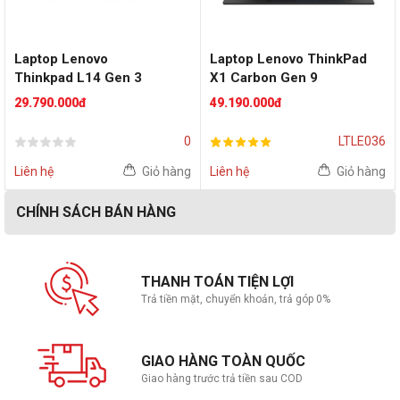
Laptop Lenovo
Laptop Lenovo ThinkPad
Thinkpad L14 Gen 3
X1 Carbon Gen 9
21B1006YVA (i7-1255U |
20XW009UVN 14inch i7
29.790.000đ
49.190.000đ
RAM 16GB | SSD 512GB |
1165G7/RAM 8GB/SSD
14" FHD | Xám Đen)
512GB/Win10 Pro/BLACK
0
LTLE036
Liên hệ
Giỏ hàng
Liên hệ
Giỏ hàng
CHÍNH SÁCH BÁN HÀNG
THANH TOÁN TIỆN LỢI
Trả tiền mặt, chuyển khoản, trả góp 0%
GIAO HÀNG TOÀN QUỐC
Giao hàng trước trả tiền sau COD