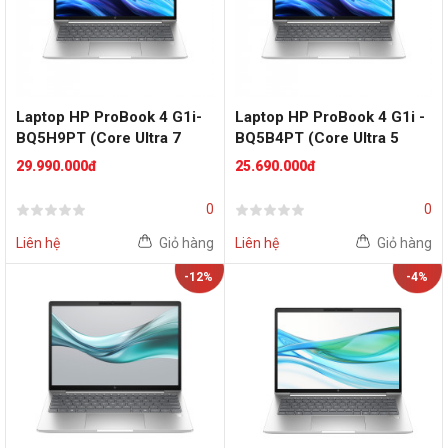
Laptop HP ProBook 4 G1i-
Laptop HP ProBook 4 G1i -
BQ5H9PT (Core Ultra 7
BQ5B4PT (Core Ultra 5
255H | 16GB | 512GB | Intel
225H | 16GB | 512GB | Intel
29.990.000đ
25.690.000đ
Graphics | 14 inch WUXGA |
Graphics | 14 inch WUXGA |
Cảm ứng | Win 11 | Bạc)
Cảm ứng | Win 11 | Bạc)
0
0
Liên hệ
Giỏ hàng
Liên hệ
Giỏ hàng
-12%
-4%