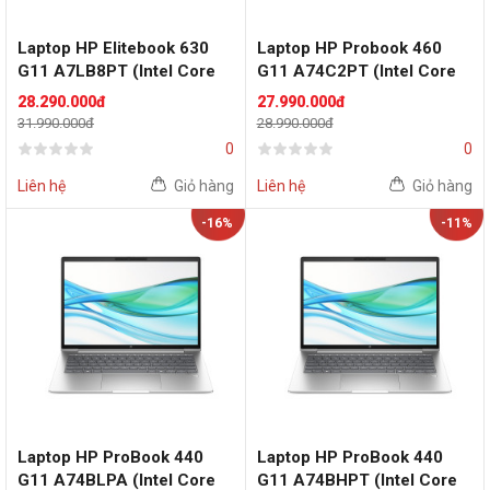
Laptop HP Elitebook 630
Laptop HP Probook 460
G11 A7LB8PT (Intel Core
G11 A74C2PT (Intel Core
Ultra 7 155U | Intel Graphics
Ultra 7 155H | 16GB | 512GB
28.290.000đ
27.990.000đ
| 16GB | 512GB | 13.3 inch
| Intel Arc | 16 inch WUXGA
31.990.000đ
28.990.000đ
WUXGA | Cảm ứng | Win 11)
| Win 11 | Bạc)
0
0
Liên hệ
Giỏ hàng
Liên hệ
Giỏ hàng
-16%
-11%
Laptop HP ProBook 440
Laptop HP ProBook 440
G11 A74BLPA (Intel Core
G11 A74BHPT (Intel Core