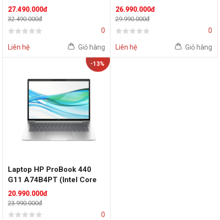
Ultra 7 155H | 16GB | 512GB
Ultra 7 155U | 16GB | 512GB
27.490.000đ
26.990.000đ
| Intel Arc | 14 inch WUXGA
| Intel Graphics | 14 inch
32.490.000đ
29.990.000đ
| Cảm ứng | Win 11 | Bạc)
WUXGA | Win 11 | Bạc)
0
0
Liên hệ
Giỏ hàng
Liên hệ
Giỏ hàng
-13%
Laptop HP ProBook 440
G11 A74B4PT (Intel Core
Ultra 5 125U | 8 GB | 512GB
20.990.000đ
| 14 inch WUXGA | Win 11 |
23.990.000đ
Bạc)
0