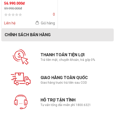
(i9-12900H | RTX3050Ti |
56.990.000đ
RAM 16GB | SSD 1TB |
59.990.000đ
13.4-WUXGA-Touch |
0
Win11 | Đen)
Liên hệ
Giỏ hàng
CHÍNH SÁCH BÁN HÀNG
THANH TOÁN TIỆN LỢI
Trả tiền mặt, chuyển khoản, trả góp 0%
GIAO HÀNG TOÀN QUỐC
Giao hàng trước trả tiền sau COD
HỖ TRỢ TẬN TÌNH
Tư vấn tổng đài miễn phí 1800.6321