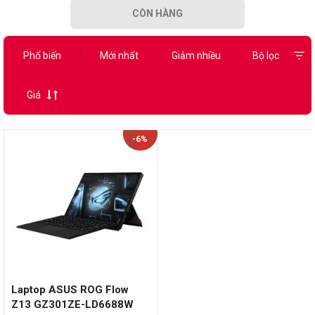
CÒN HÀNG
Phổ biến
Mới nhất
Giảm nhiều
Bộ lọc
Giá
-6%
Laptop ASUS ROG Flow
Z13 GZ301ZE-LD6688W