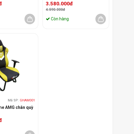
đ
3.580.000đ
4.590.000đ
Còn hàng
Mã SP:
GHAM001
me AMG chân quỳ
đ