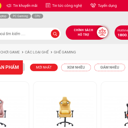
Tin khuyến mãi
Tin tức công nghệ
Tuyển dụng
aptop
PC Gaming
CPU
CHÍNH SÁCH
Hotlin
1800
HỖ TRỢ
 CHƠI GAME
CÁC LOẠI GHẾ
GHẾ GAMING
ẢN PHẨM
MỚI NHẤT
XEM NHIỀU
GIẢM NHIỀU