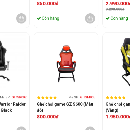
850.000đ
2.990.000
3.290.000đ
Còn hàng
Còn hàng
Mã SP:
GHWR002
Mã SP:
GHGM005
arrior Raider
Ghế chơi game GZ S600 (Màu
Ghế chơi ga
 Black
đỏ)
(Vàng)
800.000đ
1.950.000