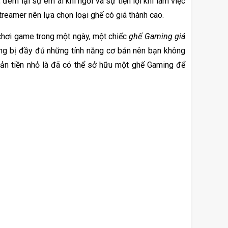
đem lại sự êm ái khi ngồi và sự tiện lợi khi làm việc 
treamer nên lựa chọn loại ghế có giá thành cao. 
 chơi game trong một ngày, một chiếc 
ghế Gaming giá 
ang bị đầy đủ những tính năng cơ bản nên bạn không 
oản tiền nhỏ là đã có thể sở hữu một ghế Gaming để 