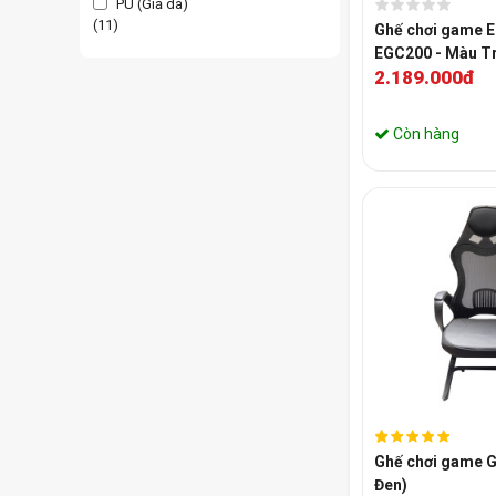
PU (Giả da)
(11)
Ghế chơi game E
EGC200 - Màu T
2.189.000đ
Còn hàng
Ghế chơi game 
Đen)