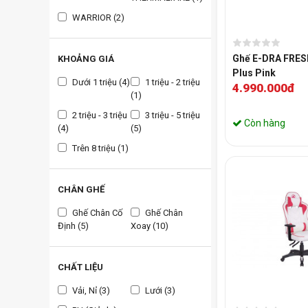
WARRIOR (2)
Ghế E-DRA FRE
KHOẢNG GIÁ
Plus Pink
Dưới 1 triệu (4)
1 triệu - 2 triệu
4.990.000đ
(1)
2 triệu - 3 triệu
3 triệu - 5 triệu
Còn hàng
(4)
(5)
Trên 8 triệu (1)
CHÂN GHẾ
Ghế Chân Cố
Ghế Chân
Định (5)
Xoay (10)
CHẤT LIỆU
Vải, Nỉ (3)
Lưới (3)