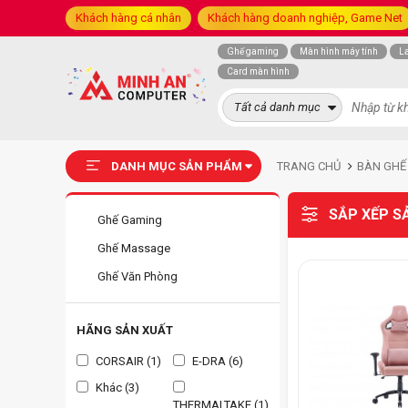
Khách hàng cá nhân
Khách hàng doanh nghiệp, Game Net
Ghế gaming
Màn hình máy tính
L
Card màn hình
Tất cả danh mục
DANH MỤC SẢN PHẨM
TRANG CHỦ
BÀN GHẾ
SẮP XẾP S
Ghế Gaming
Ghế Massage
Ghế Văn Phòng
HÃNG SẢN XUẤT
CORSAIR (1)
E-DRA (6)
Khác (3)
THERMALTAKE (1)