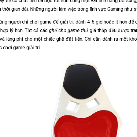
y sẽ có chất liệu da bọc tốt hơn cùng một vài tính năng bổ sung, 
g thời gian dài. Những người làm việc trong lĩnh vực Gaming như s
ững người chỉ chơi game để giải trí, dành 4-6 giờ hoặc ít hơn để
 hợp lý hơn. Tất cả các 
ghế cho game thủ
 giá thấp đều được tr
 và lãng phí cho một chiếc ghế đắt tiền. Chỉ cần dành ra một kh
 chơi game giải trí.