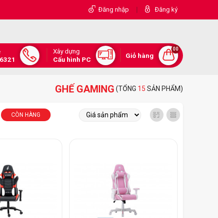
|
Đăng nhập
Đăng ký
00
Xây dựng
e
Giỏ hàng
.6321
Cấu hình PC
GHẾ GAMING
(TỔNG
15
SẢN PHẨM)
CÒN HÀNG