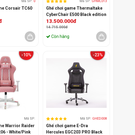
Mã SP:
0
Mã SP:
GHML013
me Corsair TC60
Ghế chơi game Thermaltake
CyberChair E500 Black edition
đ
13.500.000đ
(Màu Đen)
14.715.000đ
Còn hàng
-10%
-23%
Mã SP:
Mã SP:
GHED008
me Warrior Raider
Ghế chơi game E-Dra
06 - White/Pink
Hercules EGC203 PRO Black