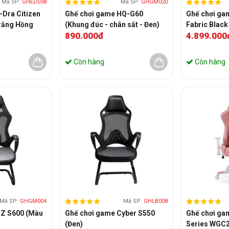
Mã SP:
GHED038
Mã SP:
GHGM020
-Dra Citizen
Ghế chơi game HQ-G60
Ghế chơi ga
rắng Hồng
(Khung đúc - chân sắt - Đen)
Fabric Black
890.000đ
4.899.000
Còn hàng
Còn hàng
Mã SP:
GHGM004
Mã SP:
GHLB008
GZ S600 (Màu
Ghế chơi game Cyber S550
Ghế chơi ga
(Đen)
Series WGC2