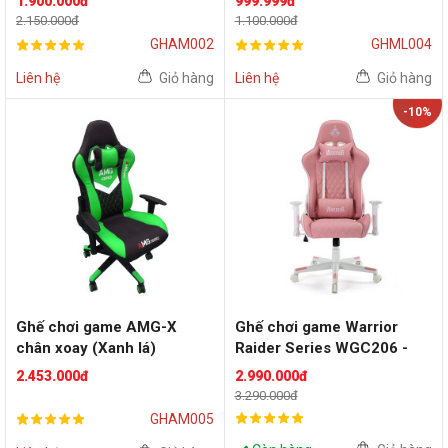
1.900.000đ
999.999đ
2.150.000đ
1.100.000đ
GHAM002
GHML004
Liên hệ
Giỏ hàng
Liên hệ
Giỏ hàng
-10%
Ghế chơi game AMG-X
Ghế chơi game Warrior
chân xoay (Xanh lá)
Raider Series WGC206 -
White/Pink
2.453.000đ
2.990.000đ
3.290.000đ
GHAM005