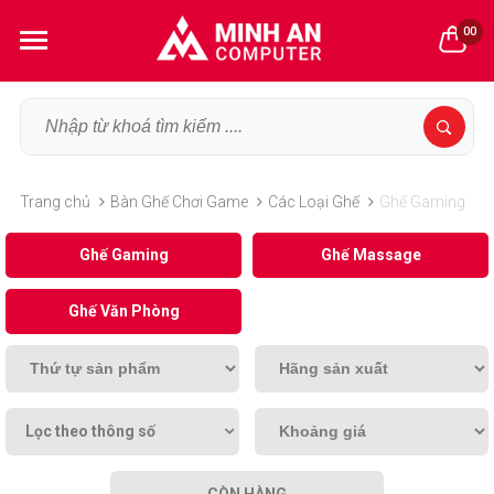
00
Trang chủ
Bàn Ghế Chơi Game
Các Loại Ghế
Ghế Gaming
Ghế Gaming
Ghế Massage
Ghế Văn Phòng
Lọc theo thông số
CÒN HÀNG