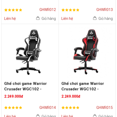
GHWR012
GHWR013
Liên hệ
Giỏ hàng
Liên hệ
Giỏ hàng
Ghế chơi game Warrior
Ghế chơi game Warrior
Crusader WGC102 -
Crusader WGC102 -
Black/White
Black/Red
2.249.000đ
2.249.000đ
GHWR014
GHWR015
Liên hệ
Giỏ hàng
Liên hệ
Giỏ hàng