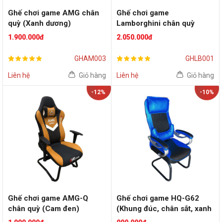
Ghế chơi game AMG chân
Ghế chơi game
quỳ (Xanh dương)
Lamborghini chân quỳ
(Xanh dương)
1.900.000đ
2.050.000đ
GHAM003
GHLB001
Liên hệ
Giỏ hàng
Liên hệ
Giỏ hàng
-12%
-10%
Ghế chơi game AMG-Q
Ghế chơi game HQ-G62
chân quỳ (Cam đen)
(Khung đúc, chân sắt, xanh
dương)