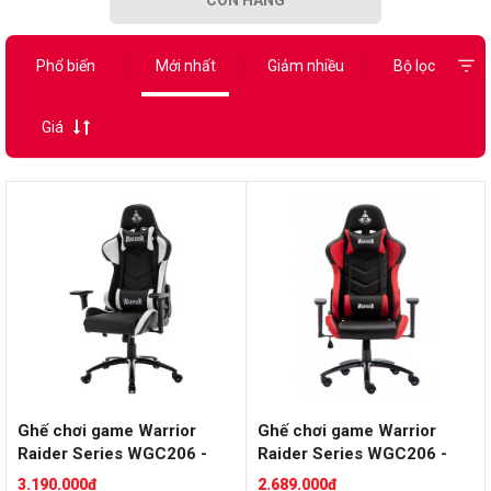
Phổ biến
Mới nhất
Giảm nhiều
Bộ lọc
Giá
Ghế chơi game Warrior
Ghế chơi game Warrior
Raider Series WGC206 -
Raider Series WGC206 -
Black/White
Black/Red
3.190.000đ
2.689.000đ