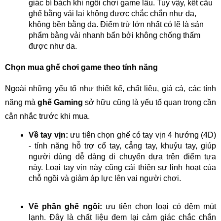
giác bí bách khi ngồi chơi game lâu. Tuy vậy, kết cấu
ghế bằng vải lại không được chắc chắn như da,
không bền bằng da. Điểm trừ lớn nhất có lẽ là sản
phẩm bằng vải nhanh bẩn bởi không chống thấm
được như da.
Chọn mua ghế chơi game theo tính năng
Ngoài những yếu tố như thiết kế, chất liệu, giá cả, các tính
năng mà
ghế Gaming
sở hữu cũng là yếu tố quan trọng cần
cân nhắc trước khi mua.
Về tay vịn:
ưu tiên chọn ghế có tay vịn 4 hướng (4D)
- tính năng hỗ trợ cổ tay, cẳng tay, khuỷu tay, giúp
người dùng dễ dàng di chuyển dựa trên điểm tựa
này. Loại tay vịn này cũng cải thiện sự linh hoạt của
chỗ ngồi và giảm áp lực lên vai người chơi.
Về phần ghế ngồi:
ưu tiên chọn loại có đệm mút
lạnh. Đây là chất liệu đem lại cảm giác chắc chắn