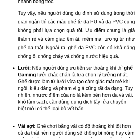
nhanh bong tróc.
Tuy vậy, nếu người dùng dự định sử dụng trong thời
gian ngắn thì các mẫu ghế từ da PU và da PVC cũng
không phải lựa chọn quá tồi. Ưu điểm chung là giá
thành rẻ và cảm giác êm ái, mềm mại tương tự như
ghế da thật. Ngoài ra, ghế da PVC còn có khả năng
chống ố, chống cháy và chống nước hiệu quả.
Lưới:
Nếu người dùng ưu tiên sự thoáng khí thì
ghế
Gaming
lưới chắc chắn là lựa chọn lý tưởng nhất.
Ghế được làm từ lưới vừa tạo cảm giác mát mẻ khi
ngồi, kiểu dáng và phạm vi giá cũng rất đa dạng. Tuy
nhiên, nhược điểm của nó là kém bền hơn da và vải,
khó làm sạch, cần dùng dung dịch tẩy rửa chuyên
biệt mới có thể loại bỏ vết bẩn.
Vải sợi:
Ghế chơi bằng vải có độ thoáng khí tốt hơn
cả da thật nên người dùng sẽ không bị nóng hay cảm