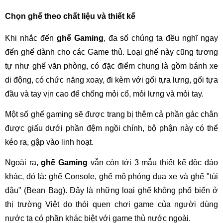
Chọn ghế theo chất liệu và thiết kế
Khi nhắc đến
ghế Gaming
, đa số chúng ta đều nghĩ ngay
đến ghế dành cho các Game thủ. Loại ghế này cũng tương
tự như ghế văn phòng, có đặc điểm chung là gồm bánh xe
di động, có chức năng xoay, đi kèm với gối tựa lưng, gối tựa
đầu và tay vịn cao để chống mỏi cổ, mỏi lưng và mỏi tay.
Một số ghế gaming sẽ được trang bị thêm cả phần gác chân
được giấu dưới phần đệm ngồi chính, bộ phận này có thể
kéo ra, gập vào linh hoạt.
Ngoài ra,
ghế Gaming
vẫn còn tới 3 mẫu thiết kế độc đáo
khác, đó là: ghế Console, ghế mô phỏng đua xe và ghế "túi
đậu" (Bean Bag). Đây là những loại ghế không phổ biến ở
thị trường Việt do thói quen chơi game của người dùng
nước ta có phần khác biệt với game thủ nước ngoài.