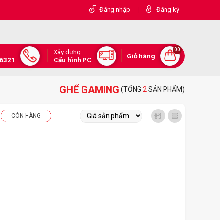
|
Đăng nhập
Đăng ký
00
Xây dựng
e
Giỏ hàng
.6321
Cấu hình PC
GHẾ GAMING
(TỔNG
2
SẢN PHẨM)
CÒN HÀNG