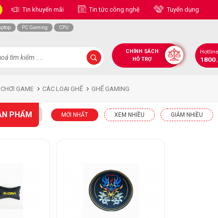
Tin khuyến mãi
Tin tức công nghệ
Tuyển dụng
aptop
PC Gaming
CPU
CHÍNH SÁCH
Hotlin
1800
HỖ TRỢ
 CHƠI GAME
CÁC LOẠI GHẾ
GHẾ GAMING
ẢN PHẨM
MỚI NHẤT
XEM NHIỀU
GIẢM NHIỀU