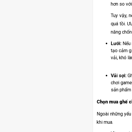
hơn so với
Tuy vậy, 
quá tồi. Ư
năng chống
Lưới:
 Nếu 
tạo cảm gi
vải, khó l
Vải sợi:
 G
chơi game 
sản phẩm 
Chọn mua ghế c
Ngoài những yếu t
khi mua. 