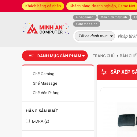
Khách hàng cá nhân
Khách hàng doanh nghiệp, Game Net
Ghế gaming
Màn hình máy tính
L
Card màn hình
Tất cả danh mục
DANH MỤC SẢN PHẨM
TRANG CHỦ
BÀN GHẾ
SẮP XẾP S
Ghế Gaming
Ghế Massage
Ghế Văn Phòng
HÃNG SẢN XUẤT
E-DRA (2)