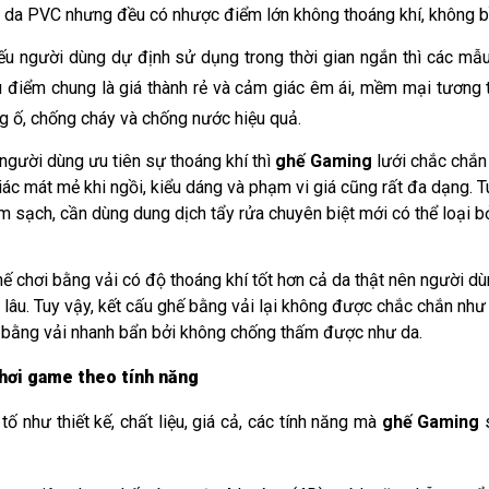
 da PVC nhưng đều có nhược điểm lớn không thoáng khí, không bề
nếu người dùng dự định sử dụng trong thời gian ngắn thì các mẫ
u điểm chung là giá thành rẻ và cảm giác êm ái, mềm mại tương 
 ố, chống cháy và chống nước hiệu quả. 
người dùng ưu tiên sự thoáng khí thì 
ghế Gaming
 lưới chắc chắn
ác mát mẻ khi ngồi, kiểu dáng và phạm vi giá cũng rất đa dạng. T
àm sạch, cần dùng dung dịch tẩy rửa chuyên biệt mới có thể loại b
hế chơi bằng vải có độ thoáng khí tốt hơn cả da thật nên người dù
lâu. Tuy vậy, kết cấu ghế bằng vải lại không được chắc chắn như d
bằng vải nhanh bẩn bởi không chống thấm được như da.
hơi game theo tính năng
ố như thiết kế, chất liệu, giá cả, các tính năng mà 
ghế Gaming
 