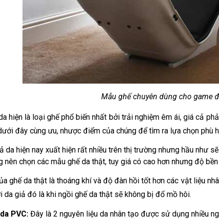
Mẫu ghế chuyên dùng cho game đ
 da hiện là loại ghế phổ biến nhất bởi trải nghiệm êm ái, giá cả ph
 dưới đây cùng ưu, nhược điểm của chúng để tìm ra lựa chọn phù h
ả da hiện nay xuất hiện rất nhiều trên thị trường nhưng hầu như sẽ 
 nên chọn các mẫu ghế da thật, tuy giá có cao hơn nhưng độ bền 
a ghế da thật là thoáng khí và độ đàn hồi tốt hơn các vật liệu nh
i da giả đó là khi ngồi ghế da thật sẽ không bị đổ mồ hôi. 
 da PVC:
 Đây là 2 nguyên liệu da nhân tạo được sử dụng nhiều ng