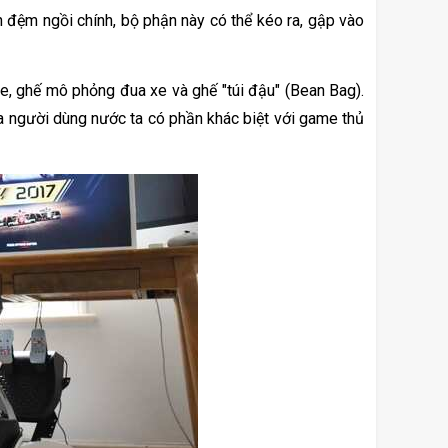
ệm ngồi chính, bộ phận này có thể kéo ra, gập vào 
le, ghế mô phỏng đua xe và ghế "túi đậu" (Bean Bag). 
a người dùng nước ta có phần khác biệt với game thủ 