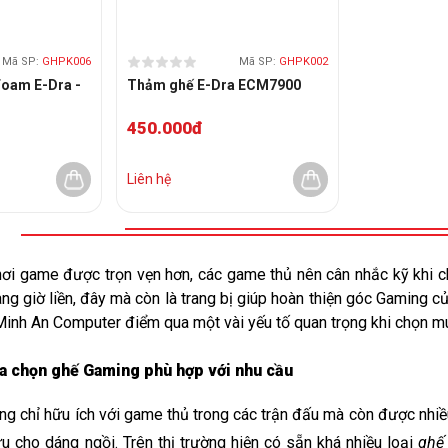
Mã SP:
GHPK006
Mã SP:
GHPK002
Foam E-Dra -
Thảm ghế E-Dra ECM7900
450.000đ
Liên hệ
hơi game được trọn vẹn hơn, các game thủ nên cân nhắc kỹ khi 
ng giờ liền, đây mà còn là trang bị giúp hoàn thiện góc Gaming c
Minh An Computer điểm qua một vài yếu tố quan trọng khi chọn mu
a chọn ghế Gaming phù hợp với nhu cầu
ng chỉ hữu ích với game thủ trong các trận đấu mà còn được nhiều
 ưu cho dáng ngồi. Trên thị trường hiện có sẵn khá nhiều loại 
ghế