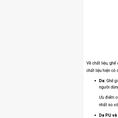
Về chất liệu, ghế
chất liệu hiện có
Da:
 Ghế gi
người dùng
Ưu điểm củ
nhất so vớ
Da PU và