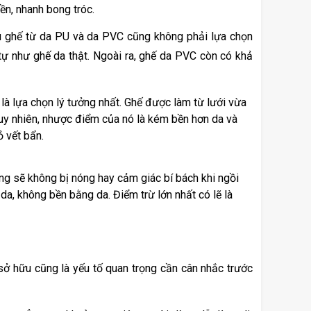
n, nhanh bong tróc. 
u ghế từ da PU và da PVC cũng không phải lựa chọn 
tự như ghế da thật. Ngoài ra, ghế da PVC còn có khả 
 là lựa chọn lý tưởng nhất. Ghế được làm từ lưới vừa 
uy nhiên, nhược điểm của nó là kém bền hơn da và 
ỏ vết bẩn.
ng sẽ không bị nóng hay cảm giác bí bách khi ngồi 
a, không bền bằng da. Điểm trừ lớn nhất có lẽ là 
sở hữu cũng là yếu tố quan trọng cần cân nhắc trước 