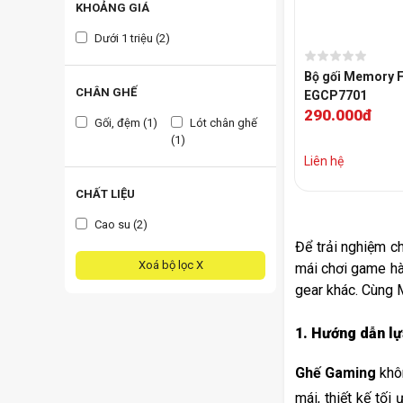
KHOẢNG GIÁ
Dưới 1 triệu (2)
Bộ gối Memory 
CHÂN GHẾ
EGCP7701
290.000đ
Gối, đệm (1)
Lót chân ghế
(1)
Liên hệ
CHẤT LIỆU
Cao su (2)
Để trải nghiệm c
Xoá bộ lọc X
mái chơi game hà
gear khác. Cùng 
1. Hướng dẫn lự
Ghế Gaming
 khô
mái, thiết kế tối