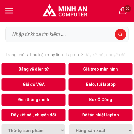
00
Trang chủ
Phụ kiện máy tính - Laptop
Dây kết nối, chuyển đổi
Bảng vẽ điện tử
Giá treo màn hình
Giá đỡ VGA
Balo, túi laptop
Đèn thông minh
Box Ổ Cứng
Dây kết nối, chuyển đổi
Đế tản nhiệt laptop