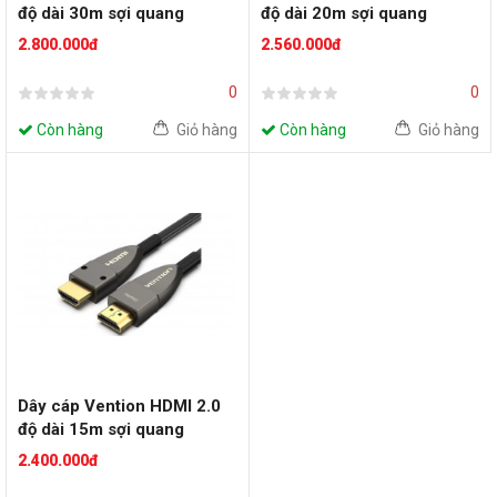
độ dài 30m sợi quang
độ dài 20m sợi quang
(AAYBT 4K@60Hz)
(AAYBQ 4K@60Hz)
2.800.000đ
2.560.000đ
0
0
Còn hàng
Giỏ hàng
Còn hàng
Giỏ hàng
Dây cáp Vention HDMI 2.0
độ dài 15m sợi quang
(AAYBN 4K@60Hz)
2.400.000đ