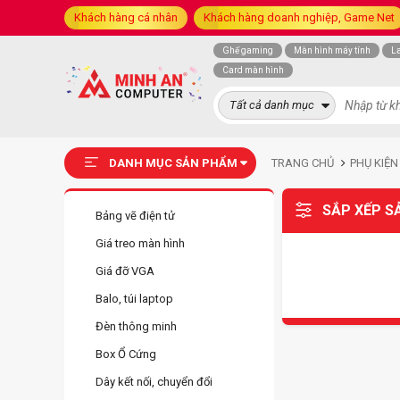
Khách hàng cá nhân
Khách hàng doanh nghiệp, Game Net
Ghế gaming
Màn hình máy tính
L
Card màn hình
Tất cả danh mục
DANH MỤC SẢN PHẨM
TRANG CHỦ
PHỤ KIỆN
SẮP XẾP S
Bảng vẽ điện tử
Giá treo màn hình
Giá đỡ VGA
Balo, túi laptop
Đèn thông minh
Box Ổ Cứng
Dây kết nối, chuyển đổi