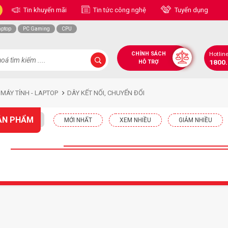
Tin khuyến mãi
Tin tức công nghệ
Tuyển dụng
aptop
PC Gaming
CPU
CHÍNH SÁCH
Hotlin
1800
HỖ TRỢ
 MÁY TÍNH - LAPTOP
DÂY KẾT NỐI, CHUYỂN ĐỔI
ẢN PHẨM
MỚI NHẤT
XEM NHIỀU
GIẢM NHIỀU