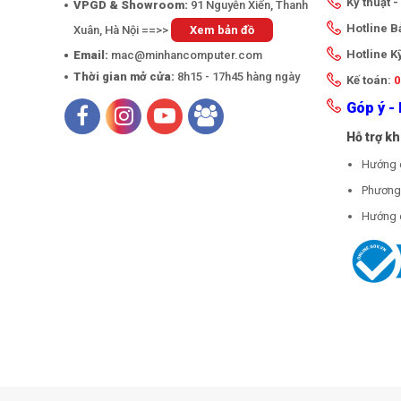
Kỹ thuật 
VPGD & Showroom:
91 Nguyễn Xiển, Thanh
Hotline 
Xuân, Hà Nội ==>>
Xem bản đồ
Hotline K
Email:
mac@minhancomputer.com
Thời gian mở cửa:
8h15 - 17h45 hàng ngày
Kế toán:
0
Góp ý - 
Hỗ trợ k
Hướng 
Phương 
Hướng 