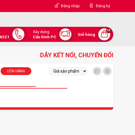
|
Đăng nhập
Đăng ký
00
Xây dựng
e
Giỏ hàng
.6321
Cấu hình PC
DÂY KẾT NỐI, CHUYỂN ĐỔI
CÒN HÀNG