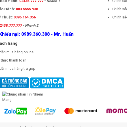
- Bảo Hành:
02438.777.777
-
Nhánh 1
Chính sá
Bảo Hành:
083.5555.938
Chính sá
ỹ Thuật:
0396.164.356
Chính sác
2438.777.777
-
Nhánh 2
Khiếu nại: 0989.360.308 - Mr. Huấn
hách hàng
dẫn mua hàng online
thức thanh toán
dẫn mua hàng trả góp