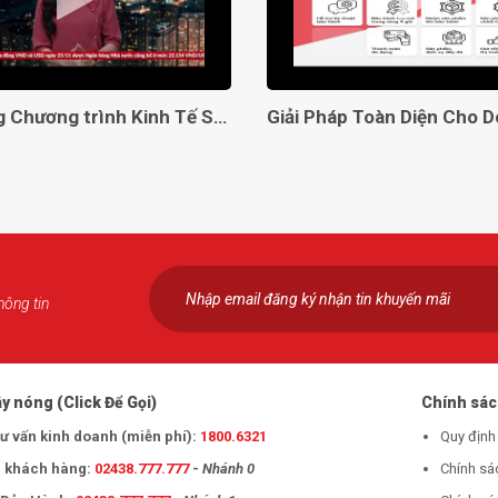
Lên sóng Chương trình Kinh Tế Số VTC2
hông tin
y nóng (Click Để Gọi)
Chính sá
tư vấn kinh doanh (miễn phí):
1800.6321
Quy định
 khách hàng:
02438.777.777
-
Nhánh 0
Chính sá