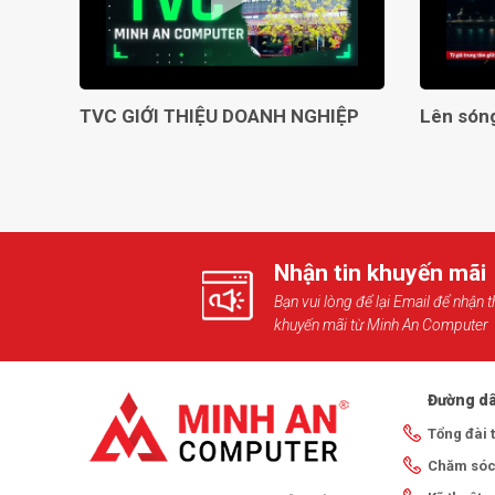
TVC GIỚI THIỆU DOANH NGHIỆP
Nhận tin khuyến mãi
Bạn vui lòng để lại Email để nhận t
khuyến mãi từ Minh An Computer
Đường dâ
Tổng đài 
Chăm sóc