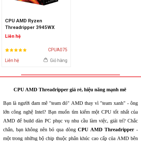
CPU AMD Ryzen
Threadripper 3945WX
Processor (4.0GHz turbo
Liên hệ
up to 4.3GHz, 12 nhân 24
luồng, 64MB Cache, 280W)
CPUA075
- Socket AMD sWRX80
Liên hệ
Giỏ hàng
CPU AMD Threadripper giá rẻ, hiệu năng mạnh mẽ
Bạn là người đam mê "team đỏ" AMD thay vì "team xanh" - ông
lớn công nghệ Intel? Bạn muốn tìm kiếm một CPU tốt nhất của
AMD để build dàn PC phục vụ nhu cầu làm việc, giải trí? Chắc
chắn, bạn không nên bỏ qua dòng
CPU AMD Threadripper
-
một trong những bộ chip thuộc phân khúc cao cấp của AMD bên