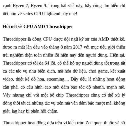
cạnh Ryzen 7, Ryzen 9. Trong bài viết này, hãy cùng tìm hiểu chi
tiết hơn về series CPU high-end này nhé!
Đôi nét về CPU AMD Threadripper
Threadripper là dòng CPU được đội ngũ kỹ sư của AMD thiết kế,
được ra mắt lần đầu vào tháng 8 năm 2017 với mục tiêu giới thiệu
trải nghiệm điện toán nhiều lõi hiện nay đến người dùng. Hiện tại,
Threadripper có tối đa 64 lõi, có thể hỗ trợ người dùng tốt trong tất
cả các tác vụ như biên dịch, mã hóa dữ liệu, chơi game, kết xuất
video, thiết kế đồ họa, streaming,... Đây đều là những hoạt động
cần phải có cấu hình cao mới đảm bảo tốc độ nhanh, mạnh mẽ.
Vậy nhưng chỉ với một bộ chip Threadripper cũng có thể xử lý
đồng thời tất cả những tác vụ trên mà vẫn đảm bảo mượt mà, không
giật, lag hay bị phản hồi chậm.
Threadripper hoạt động dựa trên vi kiến trúc Zen quen thuộc và sử