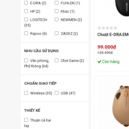
E-DRA (2)
FUHLEN (1)
HP (2)
Khác (1)
LOGITECH
NEWMEN (3)
(35)
Rapoo (6)
ZADEZ (2)
Chuột E-DRA EM
99.000đ
NHU CẦU SỬ DỤNG
120.000đ
Văn phòng,
Chơi Game (2)
Còn hàng
Phổ thông (64)
CHUẨN GIAO TIẾP
Wireless (35)
USB (47)
THIẾT KẾ
Thuận cả hai
tay