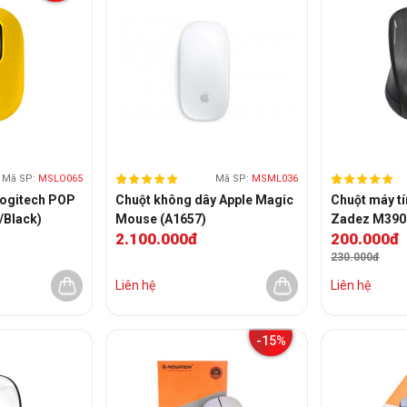
Mã SP:
MSLO065
Mã SP:
MSML036
Logitech POP
Chuột không dây Apple Magic
Chuột máy t
/Black)
Mouse (A1657)
Zadez M390
2.100.000đ
200.000đ
230.000đ
Liên hệ
Liên hệ
-15%