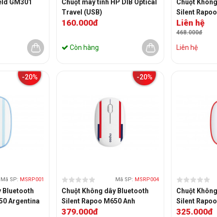
eld GM301
Chuột máy tính HP DIB Optical
Chuột Không
Travel (USB)
Silent Rapo
160.000đ
Liên hệ
468.000đ
Còn hàng
Liên hệ
-20%
-20%
Mã SP:
MSRP001
Mã SP:
MSRP004
 Bluetooth
Chuột Không dây Bluetooth
Chuột Không
50 Argentina
Silent Rapoo M650 Anh
Silent Rapo
379.000đ
325.000đ