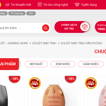
Tin khuyến mãi
Tin tức công nghệ
Tuyển dụng
aptop
PC Gaming
CPU
CHÍNH SÁCH
Hotlin
1800
HỖ TRỢ
UỘT - GAMING GEAR
CHUỘT MÁY TÍNH
CHUỘT MÁY TÍNH VĂN PHÒNG
CHUỘ
ẢN PHẨM
MỚI NHẤT
XEM NHIỀU
GIẢM NHIỀU
-18%
-18%