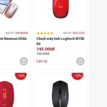
Mã SP:
MSNM004
Mã SP:
MSLO022
ính Newmen D566
Chuột máy tính Logitech M105
Đỏ
145.000đ
150.000đ
Liên hệ
-16%
-10%