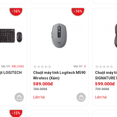
-16%
-16%
Mã SP:
KBLO042
Mã SP:
0
uột LOGITECH
Chuột máy tính Logitech M590
Chuột máy tí
Wireless (Xám)
SIGNATURE M
589.000đ
599.000đ
700.000đ
739.000đ
Liên hệ
Liên hệ
-15%