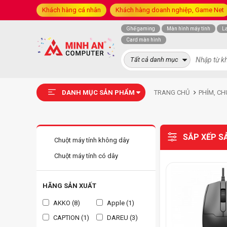
Khách hàng cá nhân
Khách hàng doanh nghiệp, Game Net
Ghế gaming
Màn hình máy tính
L
Card màn hình
Tất cả danh mục
DANH MỤC SẢN PHẨM
TRANG CHỦ
PHÍM, CH
SẮP XẾP S
Chuột máy tính không dây
Chuột máy tính có dây
HÃNG SẢN XUẤT
AKKO (8)
Apple (1)
CAPTION (1)
DAREU (3)