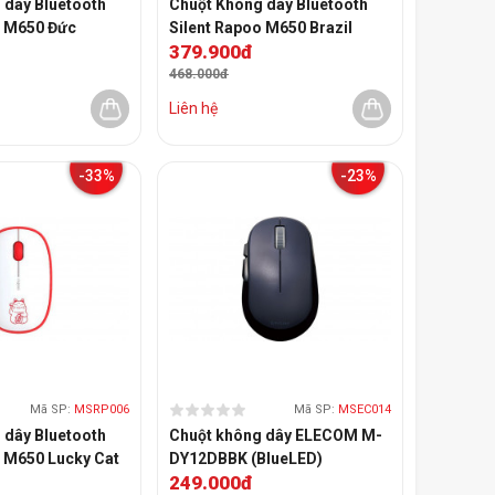
 dây Bluetooth
Chuột Không dây Bluetooth
o M650 Đức
Silent Rapoo M650 Brazil
379.900đ
468.000đ
Liên hệ
-33%
-23%
Mã SP:
MSRP006
Mã SP:
MSEC014
 dây Bluetooth
Chuột không dây ELECOM M-
o M650 Lucky Cat
DY12DBBK (BlueLED)
249.000đ