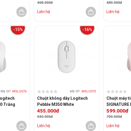
468.000đ
480.000đ
Liên hệ
Liên hệ
-15%
-16%
Mã SP:
MSLO076
Mã SP:
MSLO075
Logitech
Chuột không dây Logitech
Chuột máy tí
0 Trắng
Pebble M350 White
SIGNATURE 
455.000đ
599.000đ
540.000đ
700.000đ
Liên hệ
Liên hệ