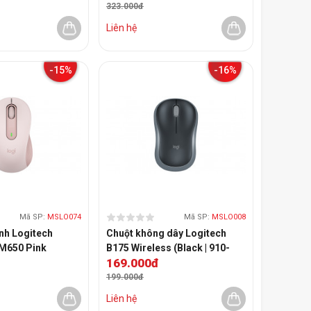
323.000đ
Liên hệ
-15%
-16%
Mã SP:
MSLO074
Mã SP:
MSLO008
nh Logitech
Chuột không dây Logitech
M650 Pink
B175 Wireless (Black | 910-
169.000đ
002635)
199.000đ
Liên hệ