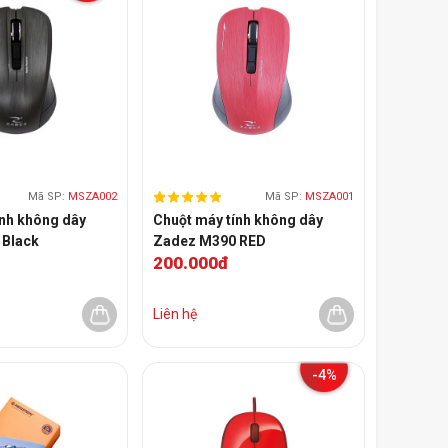
Mã SP:
MSZA002
Mã SP:
MSZA001
ính không dây
Chuột máy tính không dây
 Black
Zadez M390 RED
200.000đ
Liên hệ
-4%