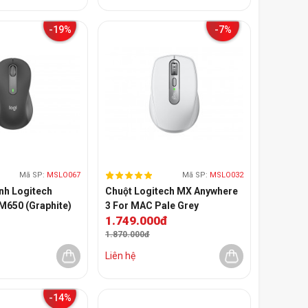
-19%
-7%
Mã SP:
MSLO067
Mã SP:
MSLO032
nh Logitech
Chuột Logitech MX Anywhere
650 (Graphite)
3 For MAC Pale Grey
1.749.000đ
1.870.000đ
Liên hệ
-14%