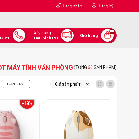
|
Đăng nhập
Đăng ký
00
Xây dựng
e
Giỏ hàng
.6321
Cấu hình PC
T MÁY TÍNH VĂN PHÒNG
(TỔNG
66
SẢN PHẨM)
CÒN HÀNG
-18%