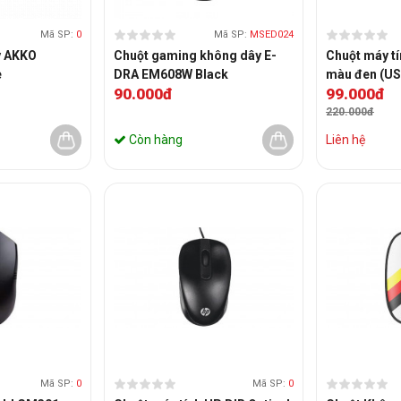
Mã SP:
0
Mã SP:
MSED024
y AKKO
Chuột gaming không dây E-
Chuột máy t
e
DRA EM608W Black
màu đen (US
90.000đ
99.000đ
220.000đ
Còn hàng
Liên hệ
Mã SP:
0
Mã SP:
0