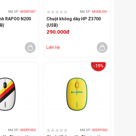
Mã SP:
MSRP007
Mã SP:
MSML041
ính RAPOO N200
Chuột không dây HP Z3700
B)
(USB)
290.000đ
Liên hệ
-19%
Mã SP:
MSRP003
Mã SP:
MSRP002