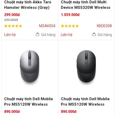
Chuột máy tính Akko Taro
Chuột máy tính Dell Multi
Hamster Wireless (Gray)
Device MS5320W Wireless
(Black)
299.000đ
1.039.000đ
299.000đ
MSAK004
KBDE008
Liên hệ
Giỏ hàng
Liên hệ
Giỏ hàng
Chuột máy tính Dell Moblie
Chuột máy tính Dell Moblie
Pro MS5120W Wireless
Pro MS5120W Wireless
(Titan Gray)
(Black)
890.000đ
890.000đ