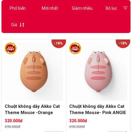
Phổ biến
Mới nhất
Giảm nhiều
Bộ lọc
Giá
-18%
-18%
Chuột không dây Akko Cat
Chuột không dây Akko Cat
Theme Mouse -Orange
Theme Mouse- Pink ANGIE
KATE
320.000đ
320.000đ
390.000đ
390.000đ