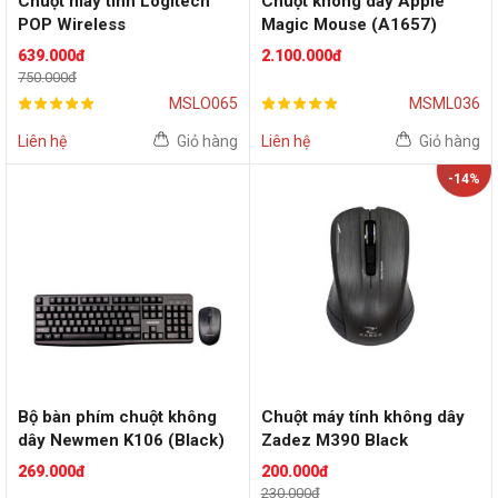
Chuột máy tính Logitech
Chuột không dây Apple
POP Wireless
Magic Mouse (A1657)
(Yellow/Black)
639.000đ
2.100.000đ
750.000đ
MSLO065
MSML036
Liên hệ
Giỏ hàng
Liên hệ
Giỏ hàng
-14%
Bộ bàn phím chuột không
Chuột máy tính không dây
dây Newmen K106 (Black)
Zadez M390 Black
269.000đ
200.000đ
230.000đ