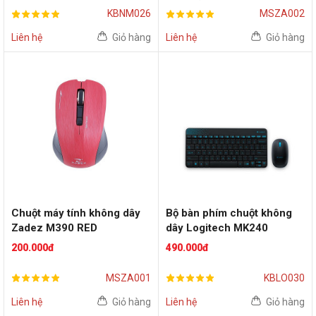
KBNM026
MSZA002
Liên hệ
Giỏ hàng
Liên hệ
Giỏ hàng
Chuột máy tính không dây
Bộ bàn phím chuột không
Zadez M390 RED
dây Logitech MK240
Wireless (Đen- xanh)
200.000đ
490.000đ
MSZA001
KBLO030
Liên hệ
Giỏ hàng
Liên hệ
Giỏ hàng