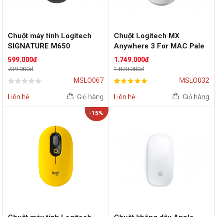
Chuột máy tính Logitech
Chuột Logitech MX
SIGNATURE M650
Anywhere 3 For MAC Pale
(Graphite)
Grey
599.000đ
1.749.000đ
739.000đ
1.870.000đ
MSLO067
MSLO032
Liên hệ
Giỏ hàng
Liên hệ
Giỏ hàng
-15%