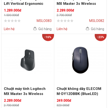
Lift Vertical Ergonomic
MX Master 3s Wireless
Wireless (Granphite)
(Pale Grey)
1.289.000đ
2.289.000đ
1.530.000đ
2.700.000đ
MSLO083
MSLO082
Liên hệ
Giỏ hàng
Liên hệ
Giỏ hàng
-16%
-23%
Chuột máy tính Logitech
Chuột không dây ELECOM
MX Master 3s Wireless
M-DY12DBBK (BlueLED)
(Granphite)
2.289.000đ
249.000đ
2.700.000đ
323.000đ