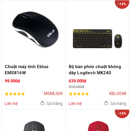
-14%
Chuột máy tính Eblue
Bộ bàn phím chuột không
EMS816W
dây Logitech MK240
Wireless
99.000đ
439.000đ
510.000đ
MSML004
KBLO048
Liên hệ
Giỏ hàng
Liên hệ
Giỏ hàng
-16%