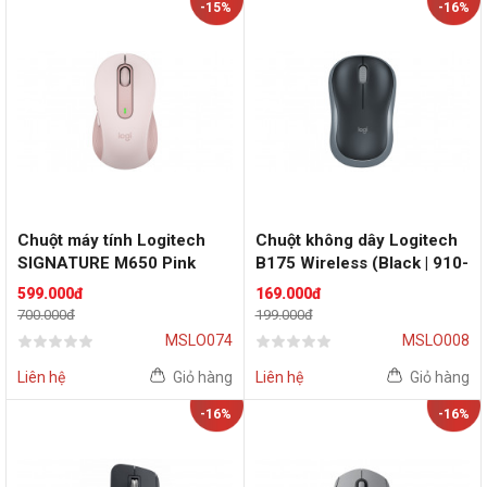
-15%
-16%
Chuột máy tính Logitech
Chuột không dây Logitech
SIGNATURE M650 Pink
B175 Wireless (Black | 910-
002635)
599.000đ
169.000đ
700.000đ
199.000đ
MSLO074
MSLO008
Liên hệ
Giỏ hàng
Liên hệ
Giỏ hàng
-16%
-16%