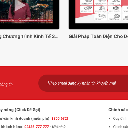
Lên sóng Chương trình Kinh Tế Số VTC2
hông tin
y nóng (Click Để Gọi)
Chính sá
tư vấn kinh doanh (miễn phí):
1800.6321
Quy định
 khách hàng:
02438.777.777
-
Nhánh 0
Chính sá