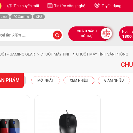
Tin khuyến mãi
Tin tức công nghệ
Tuyển dụng
aptop
PC Gaming
CPU
CHÍNH SÁCH
Hotlin
1800
HỖ TRỢ
UỘT - GAMING GEAR
CHUỘT MÁY TÍNH
CHUỘT MÁY TÍNH VĂN PHÒNG
CHU
ẢN PHẨM
MỚI NHẤT
XEM NHIỀU
GIẢM NHIỀU