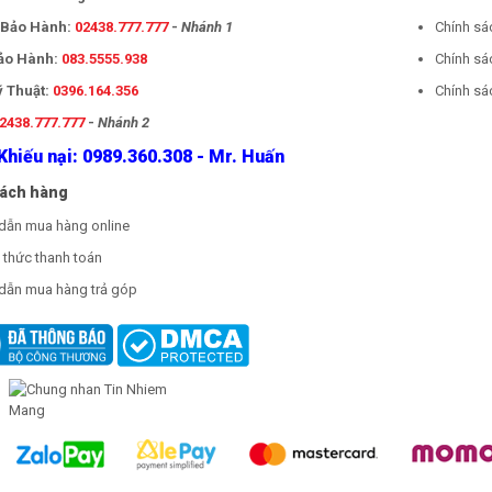
- Bảo Hành:
02438.777.777
-
Nhánh 1
Chính sá
Bảo Hành:
083.5555.938
Chính sá
ỹ Thuật:
0396.164.356
Chính sác
2438.777.777
-
Nhánh 2
Khiếu nại: 0989.360.308 - Mr. Huấn
hách hàng
dẫn mua hàng online
thức thanh toán
dẫn mua hàng trả góp