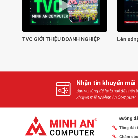
TVC GIỚI THIỆU DOANH NGHIỆP
Nhận tin khuyến mãi
Bạn vui lòng để lại Email để nhận t
khuyến mãi từ Minh An Computer
Đường dâ
Tổng đài 
Chăm sóc