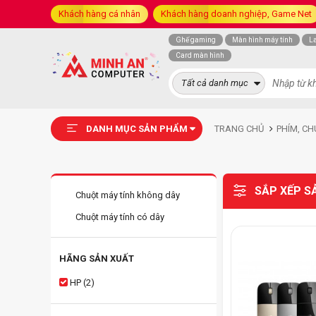
Khách hàng cá nhân
Khách hàng doanh nghiệp, Game Net
Ghế gaming
Màn hình máy tính
L
Card màn hình
Tất cả danh mục
DANH MỤC SẢN PHẨM
TRANG CHỦ
PHÍM, CH
SẮP XẾP S
Chuột máy tính không dây
Chuột máy tính có dây
HÃNG SẢN XUẤT
HP (2)