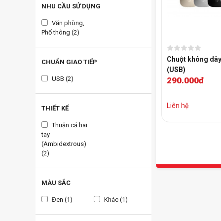
NHU CẦU SỬ DỤNG
Văn phòng,
Phổ thông (2)
Chuột không dâ
CHUẨN GIAO TIẾP
(USB)
USB (2)
290.000đ
Liên hệ
THIẾT KẾ
Thuận cả hai
tay
(Ambidextrous)
(2)
MÀU SẮC
Đen (1)
Khác (1)