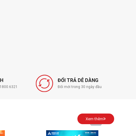
NH
ĐỔI TRẢ DỄ DÀNG
í 1800.6321
Đổi mới trong 30 ngày đầu
Xem thêm