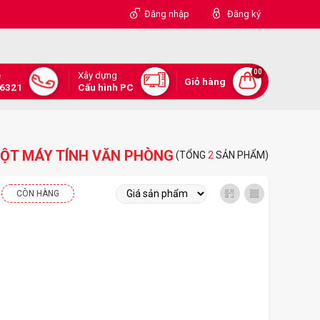
|
Đăng nhập
Đăng ký
00
Xây dựng
e
Giỏ hàng
.6321
Cấu hình PC
ỘT MÁY TÍNH VĂN PHÒNG
(TỔNG
2
SẢN PHẨM)
CÒN HÀNG