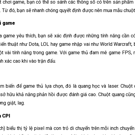
t chơi game, bạn có thể so sánh các thông số có trên sản phẩm t
. Từ đó, bạn sẽ nhanh chóng quyết định được nên mua mẫu chuột
i game
a game yêu thích, bạn sẽ xác định được những tính năng cần c
iến thuật như Dota, LOL hay game nhập vai như World Warcraft, 
ột vài tính năng trong game. Với game thủ đam mê game FPS, n
 xác cao khi vào trận đấu. 
 sở hữu khả năng phản hồi được đánh giá cao. Chuột quang cũng
g giật, lag. 
à CPI
h) biểu thị tỷ lệ pixel mà con trỏ di chuyển trên mỗi inch chuyển