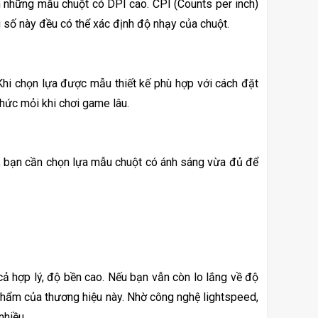
n những mẫu chuột có DPI cao. CPI (Counts per inch) 
 số này đều có thể xác định độ nhạy của chuột. 
hi chọn lựa được mẫu thiết kế phù hợp với cách đặt 
nhức mỏi khi chơi game lâu. 
, bạn cần chọn lựa mẫu chuột có ánh sáng vừa đủ để 
cả hợp lý, độ bền cao. Nếu bạn vẫn còn lo lắng về độ 
hẩm của thương hiệu này. Nhờ công nghệ lightspeed, 
hiều. 