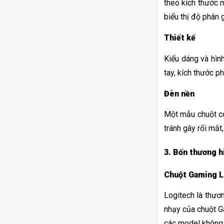
theo kích thước 
biểu thị độ phân 
Thiết kế
Kiểu dáng và hìn
tay, kích thước p
Đèn nền
Một mẫu chuột có
tránh gây rối mắt,
3. Bốn thương 
Chuột Gaming L
Logitech là thươn
nhạy của chuột G
các model không 