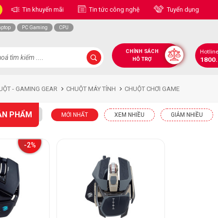
Tin khuyến mãi
Tin tức công nghệ
Tuyển dụng
aptop
PC Gaming
CPU
CHÍNH SÁCH
Hotlin
1800
HỖ TRỢ
UỘT - GAMING GEAR
CHUỘT MÁY TÍNH
CHUỘT CHƠI GAME
ẢN PHẨM
MỚI NHẤT
XEM NHIỀU
GIẢM NHIỀU
-2%