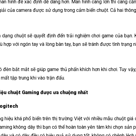
màn hình để xác định dễ dàng hơn. Màn hình càng lớn thì càng cầ
giải của camera được sử dụng trong cảm biến chuột. Cả hai thông
h dạng chuột sẽ quyết định đến trải nghiệm chơi game của bạn. K
hù hợp với ngón tay và lòng bàn tay, bạn sẽ tránh được tình trạng 
 đèn bắt mắt sẽ giúp game thủ phấn khích hơn khi chơi. Tuy vậy
 mất tập trung khi vào trận đấu. 
hiệu chuột Gaming được ưa chuộng nhất
ogitech
g hiệu khá phổ biến trên thị trường Việt với nhiều mẫu chuột giá 
aming không dây thì bạn có thể hoàn toàn yên tâm khi chọn sản p
dây và có dây đều có hiệu quả sử dụng tốt, không có chênh lệch n