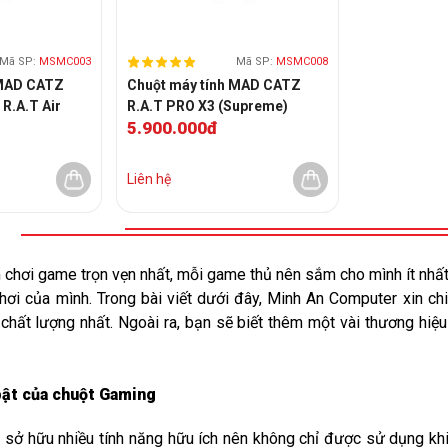
Mã SP:
MSMC003
Mã SP:
MSMC008
 MAD CATZ
Chuột máy tính MAD CATZ
R.A.T Air
R.A.T PRO X3 (Supreme)
5.900.000đ
Liên hệ
m chơi game trọn vẹn nhất, mỗi game thủ nên sắm cho mình ít nhất
hơi của mình. Trong bài viết dưới đây, Minh An Computer xin ch
chất lượng nhất. Ngoài ra, bạn sẽ biết thêm một vài thương hiệ
 
bật của chuột Gaming
e
 sở hữu nhiều tính năng hữu ích nên không chỉ được sử dụng k