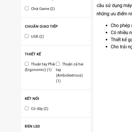
cầu sử dụng máy 
Chơi Game (2)
những ưu điểm nổ
Cho phép n
CHUẨN GIAO TIẾP
Có nhiều n
USB (2)
Thiết kế g
Cho trải n
THIẾT KẾ
Thuận tay Phải
Thuận cả hai
(Ergonomic) (1)
tay
(Ambidextrous)
(1)
KẾT NỐI
Có dây (2)
ĐÈN LED