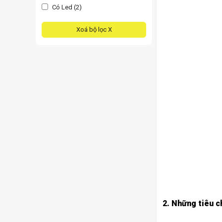
Có Led (2)
Xoá bộ lọc X
2. Những tiêu c