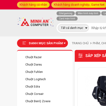
Khách hàng cá nhân
Khách hàng doanh nghiệp, Game Net
Ghế gaming
Màn hình máy tính
L
Card màn hình
Tất cả danh mục
DANH MỤC SẢN PHẨM
TRANG CHỦ
PHÍM, CH
SẮP XẾP S
Chuột Razer
Chuột Dareu
Chuột Fuhlen
Chuột Logitech
Chuột Edra
Chuột Corsair
Chuột BenQ Zowie