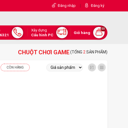
|
Đăng nhập
Đăng ký
00
Xây dựng
e
Giỏ hàng
.6321
Cấu hình PC
CHUỘT CHƠI GAME
(TỔNG
2
SẢN PHẨM)
CÒN HÀNG