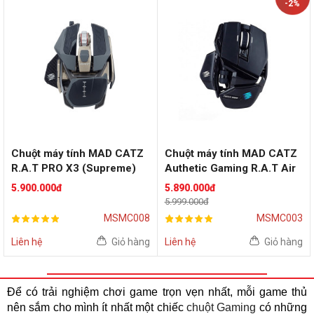
-2%
Chuột máy tính MAD CATZ
Chuột máy tính MAD CATZ
R.A.T PRO X3 (Supreme)
Authetic Gaming R.A.T Air
(Black)
5.900.000đ
5.890.000đ
5.999.000đ
MSMC008
MSMC003
Liên hệ
Giỏ hàng
Liên hệ
Giỏ hàng
Để có trải nghiệm chơi game trọn vẹn nhất, mỗi game thủ
nên sắm cho mình ít nhất một chiếc
chuột Gaming
có những