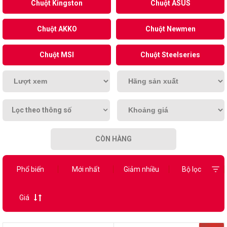
Chuột Kingston
Chuột ASUS
Chuột AKKO
Chuột Newmen
Chuột MSI
Chuột Steelseries
Lọc theo thông số
CÒN HÀNG
Phổ biến
Mới nhất
Giảm nhiều
Bộ lọc
Giá