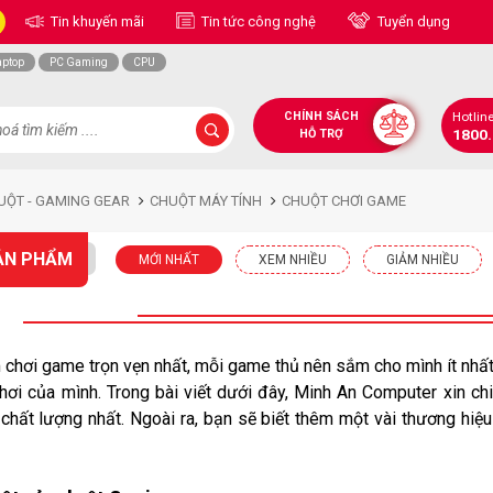
Tin khuyến mãi
Tin tức công nghệ
Tuyển dụng
aptop
PC Gaming
CPU
CHÍNH SÁCH
Hotlin
1800
HỖ TRỢ
UỘT - GAMING GEAR
CHUỘT MÁY TÍNH
CHUỘT CHƠI GAME
ẢN PHẨM
MỚI NHẤT
XEM NHIỀU
GIẢM NHIỀU
m chơi game trọn vẹn nhất, mỗi game thủ nên sắm cho mình ít nhất
hơi của mình. Trong bài viết dưới đây, Minh An Computer xin ch
chất lượng nhất. Ngoài ra, bạn sẽ biết thêm một vài thương hiệ
 