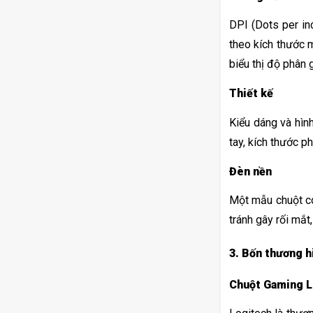
DPI (Dots per inc
theo kích thước 
biểu thị độ phân 
Thiết kế
Kiểu dáng và hìn
tay, kích thước p
Đèn nền
Một mẫu chuột có
tránh gây rối mắt,
3. Bốn thương 
Chuột Gaming L