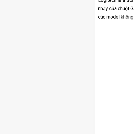
Logitech là thươn
nhạy của chuột G
các model không 