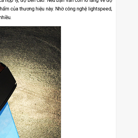
cả hợp lý, độ bền cao. Nếu bạn vẫn còn lo lắng về độ 
hẩm của thương hiệu này. Nhờ công nghệ lightspeed, 
hiều. 