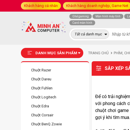
Khách hàng cá nhân
Khách hàng doanh nghiệp, Game Net
Ghế gaming
Màn hình máy tính
L
Card màn hình
Tất cả danh mục
DANH MỤC SẢN PHẨM
TRANG CHỦ
PHÍM, CH
SẮP XẾP S
Chuột Razer
Chuột Dareu
Chuột Fuhlen
Để có trải nghiệ
Chuột Logitech
với phong cách c
Chuột Edra
chuột chơi game 
Chuột Corsair
gợi ý khi tìm mua.
Chuột BenQ Zowie