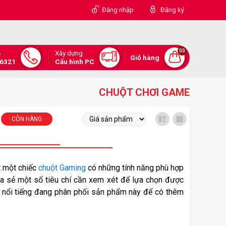
|
Đăng nhập
Đăng ký
00
Xây dựng
e
Giỏ hàng
.6321
Cấu hình PC
CHUỘT CHƠI GAME
CÒN HÀNG
 một chiếc 
chuột Gaming
 có những tính năng phù hợp 
ia sẻ một số tiêu chí cần xem xét để lựa chọn được 
u nổi tiếng đang phân phối sản phẩm này để có thêm 