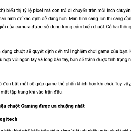
h) biểu thị tỷ lệ pixel mà con trỏ di chuyển trên mỗi inch chuyển
màn hình để xác định dễ dàng hơn. Màn hình càng lớn thì càng cầ
giải của camera được sử dụng trong cảm biến chuột. Cả hai thông
h dạng chuột sẽ quyết định đến trải nghiệm chơi game của bạn. K
hù hợp với ngón tay và lòng bàn tay, bạn sẽ tránh được tình trạng 
 đèn bắt mắt sẽ giúp game thủ phấn khích hơn khi chơi. Tuy vậy
 mất tập trung khi vào trận đấu. 
hiệu chuột Gaming được ưa chuộng nhất
ogitech