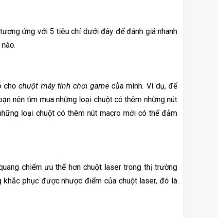
ương ứng với 5 tiêu chí dưới đây để đánh giá nhanh 
 nào.
ó cho 
chuột máy tính chơi game
 của mình. Ví dụ, để 
bạn nên tìm mua những loại chuột có thêm những nút 
hững loại chuột có thêm nút macro mới có thể đảm 
Hiện có 2 loại cảm biến để game thủ lựa chọn, đó là quang học và laser. Chuột quang chiếm ưu thế hơn chuột laser trong thị trường 
 khắc phục được nhược điểm của chuột laser, đó là 