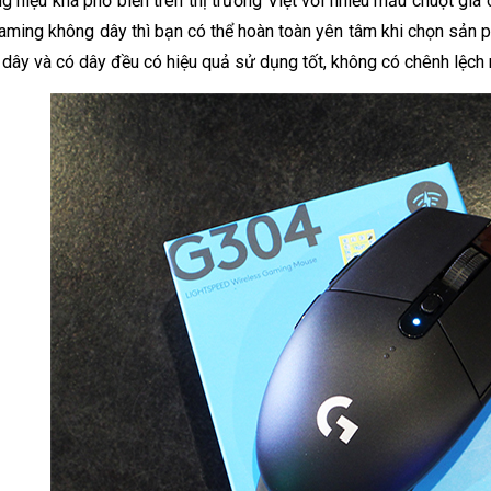
g hiệu khá phổ biến trên thị trường Việt với nhiều mẫu chuột giá 
aming không dây thì bạn có thể hoàn toàn yên tâm khi chọn sản p
dây và có dây đều có hiệu quả sử dụng tốt, không có chênh lệch n