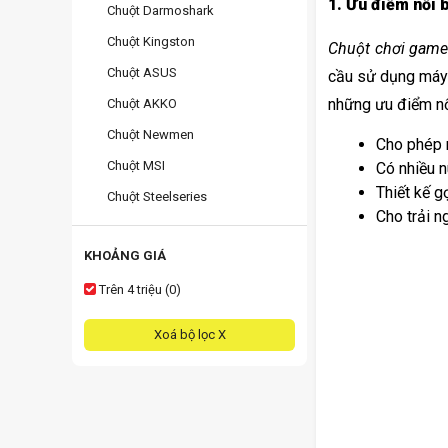
1. Ưu điểm nổi 
Chuột Darmoshark
Chuột Kingston
Chuột chơi gam
Chuột ASUS
cầu sử dụng máy 
những ưu điểm nổ
Chuột AKKO
Chuột Newmen
Cho phép n
Chuột MSI
Có nhiều n
Thiết kế g
Chuột Steelseries
Cho trải n
KHOẢNG GIÁ
Trên 4 triệu (0)
Xoá bộ lọc X