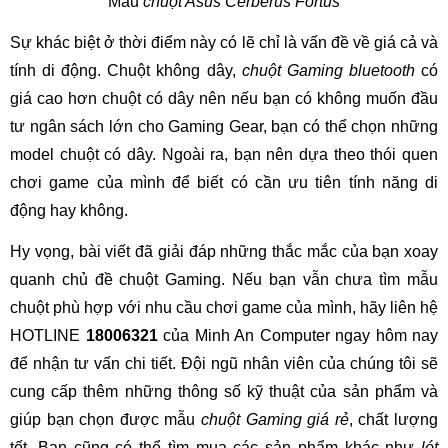
Mẫu
chuột Asus Cerberus
Fortus
Sự khác biệt ở thời điểm này có lẽ chỉ là vấn đề về giá cả và
tính di động. Chuột không dây,
chuột Gaming bluetooth
có
giá cao hơn chuột có dây nên nếu bạn có không muốn đầu
tư ngân sách lớn cho Gaming Gear, bạn có thể chọn những
model chuột có dây. Ngoài ra, bạn nên dựa theo thói quen
chơi game của mình để biết có cần ưu tiên tính năng di
động hay không.
Hy vọng, bài viết đã giải đáp những thắc mắc của bạn xoay
quanh chủ đề chuột Gaming. Nếu bạn vẫn chưa tìm mẫu
chuột phù hợp với nhu cầu chơi game của mình, hãy liên hệ
HOTLINE
18006321
của Minh An Computer ngay hôm nay
để nhận tư vấn chi tiết. Đội ngũ nhân viên của chúng tôi sẽ
cung cấp thêm những thông số kỹ thuật của sản phẩm và
giúp bạn chọn được mẫu
chuột Gaming giá rẻ
, chất lượng
tốt. Bạn cũng có thể tìm mua các sản phẩm khác như
lót