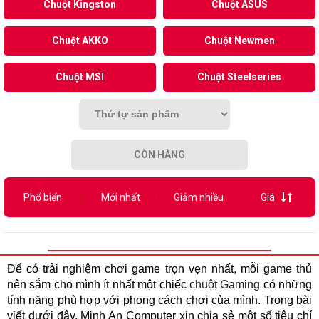
Chuột Kingston
Chuột ASUS
Chuột AKKO
Chuột Newmen
Chuột MSI
Chuột Steelseries
CÒN HÀNG
Phổ biến
Mới nhất
Giảm nhiều
Giá
Để có trải nghiệm chơi game trọn vẹn nhất, mỗi game thủ
nên sắm cho mình ít nhất một chiếc
chuột Gaming
có những
tính năng phù hợp với phong cách chơi của mình. Trong bài
viết dưới đây, Minh An Computer xin chia sẻ một số tiêu chí