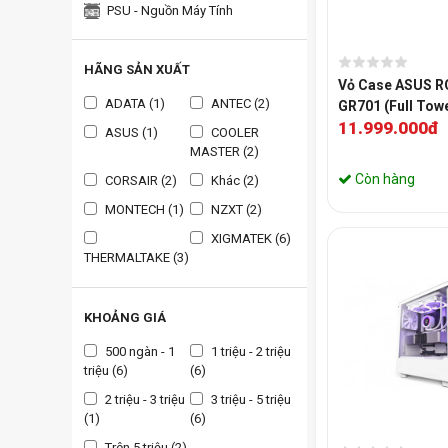
PSU - Nguồn Máy Tính
HÃNG SẢN XUẤT
Vỏ Case ASUS R
ADATA (1)
ANTEC (2)
GR701 (Full Towe
11.999.000đ
ASUS (1)
COOLER
MASTER (2)
Còn hàng
CORSAIR (2)
Khác (2)
MONTECH (1)
NZXT (2)
XIGMATEK (6)
THERMALTAKE (3)
KHOẢNG GIÁ
500 ngàn - 1
1 triệu - 2 triệu
triệu (6)
(6)
2 triệu - 3 triệu
3 triệu - 5 triệu
(1)
(6)
Trên 5 triệu (2)