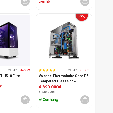
Liên hệ
-7%
Mã SP:
CSNZ009
Mã SP:
CSTT029
T H510 Elite
Vỏ case Thermaltake Core P5
Tempered Glass Snow
đ
4.890.000đ
5.230.000đ
Còn hàng