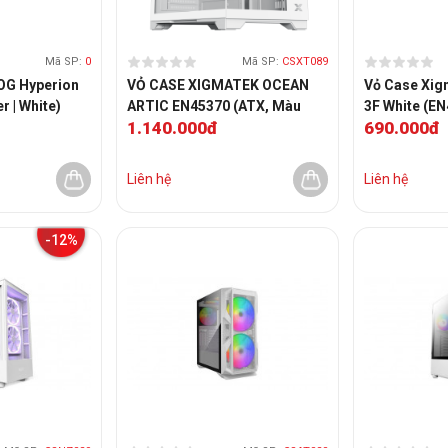
Mã SP:
0
Mã SP:
CSXT089
OG Hyperion
VỎ CASE XIGMATEK OCEAN
Vỏ Case Xig
r | White)
ARTIC EN45370 (ATX, Màu
3F White (E
1.140.000đ
690.000đ
Trắng)
| Màu Trắng 
Liên hệ
Liên hệ
-12%