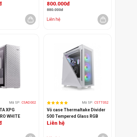
đ
800.000đ
n 3 quạt)
880.000đ
Liên hệ
Mã SP:
CSAD002
Mã SP:
CSTT052
ATA XPG
Vỏ case Thermaltake Divider
RO WHITE
500 Tempered Glass RGB
đ
Liên hệ
Snow