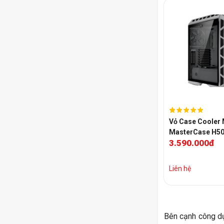
Vỏ Case Cooler 
MasterCase H5
3.590.000đ
White ARGB
Liên hệ
Bên cạnh công dụ