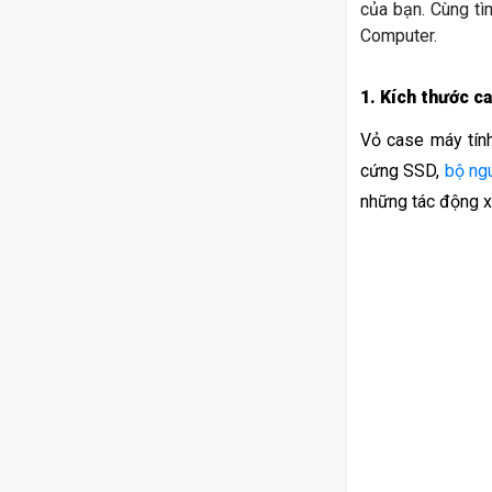
của bạn. Cùng tì
Computer.
1. Kích thước c
Vỏ case máy tính
cứng SSD, 
bộ ng
những tác động xấ