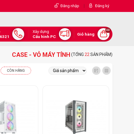
|
Đăng nhập
Đăng ký
00
Xây dựng
e
Giỏ hàng
.6321
Cấu hình PC
CASE - VỎ MÁY TÍNH
(TỔNG
22
SẢN PHẨM)
CÒN HÀNG