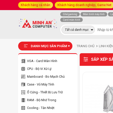
Khách hàng cá nhân
Khách hàng doanh nghiệp, Game Net
Ghế gaming
Màn hình máy tính
L
Card màn hình
Tất cả danh mục
DANH MỤC SẢN PHẨM
TRANG CHỦ
LINH KIỆ
SẮP XẾP S
VGA - Card Màn Hình
CPU - Bộ Vi Xử Lý
Mainboard - Bo Mạch Chủ
Case - Vỏ Máy Tính
Ổ Cứng - Thiết Bị Lưu Trữ
RAM - Bộ Nhớ Trong
Cooling - Tản Nhiệt