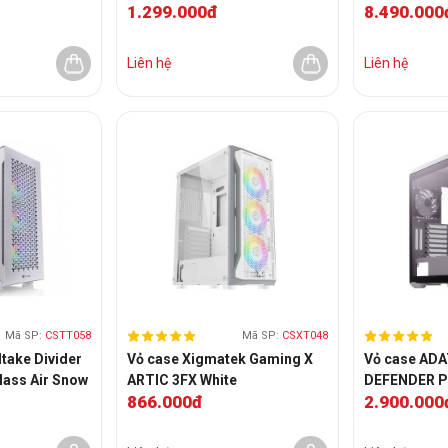
1.299.000đ
8.490.000
Trắng | Sẵn 3
MidTower | Màu Trắng | Sẵn 3
White | Có sẵ
Fan)
Liên hệ
Liên hệ
Mã SP:
CSTT058
Mã SP:
CSXT048
take Divider
Vỏ case Xigmatek Gaming X
Vỏ case AD
ass Air Snow
ARTIC 3FX White
DEFENDER P
866.000đ
2.900.000