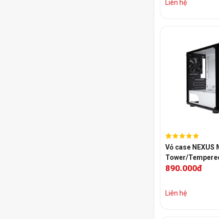
Liên hệ
Vỏ case NEXUS M
Tower/Tempere
890.000đ
Glass/White)+3 
Liên hệ