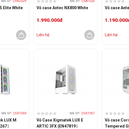
Mã SP:
CSNZ029
Mã SP:
CSAT020
 Elite White
Vỏ case Antec NX800 White
Vỏ case Ant
1.990.000đ
1.190.000
Liên hệ
Liên hệ
Mã SP:
CSXT059
Mã SP:
CSXT057
ek LUX M
Vỏ Case Xigmatek LUX E
Vỏ case Cor
267 |
ARTIC 3FX (EN47819 |
Tempered Gl