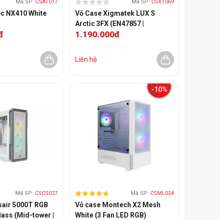
Mã SP:
CSAT017
Mã SP:
CSXT069
ec NX410 White
Vỏ Case Xigmatek LUX S
Arctic 3FX (EN47857 |
đ
1.190.000đ
MidTower | Màu Trắng | Sẵn 3
Fan)
Liên hệ
-10%
Mã SP:
CSCS027
Mã SP:
CSML024
sair 5000T RGB
Vỏ case Montech X2 Mesh
ass (Mid-tower |
White (3 Fan LED RGB)