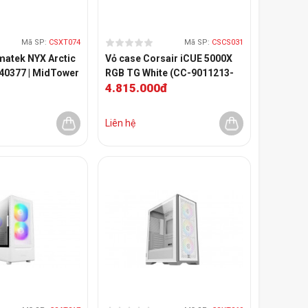
Mã SP:
CSXT074
Mã SP:
CSCS031
matek NYX Arctic
Vỏ case Corsair iCUE 5000X
N40377 | MidTower
RGB TG White (CC-9011213-
4.815.000đ
| Sẵn 3 Fan)
WW)
Liên hệ