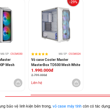
-29%
Mã SP:
CSCM030
Mã SP:
CSCM024
Master
Vỏ case Cooler Master
00P Mesh
MasterBox TD500 Mesh White
1.990.000đ
ARGB
2.799.000đ
Liên hệ
ng bảo vệ linh kiện bên trong,
vỏ case máy tính
còn có tác dụng