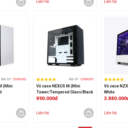
Liên hệ
Liên hệ
Mã SP:
CSNX002
Mã SP:
CSNX001
 (Mini
Vỏ case NEXUS M (Mini
Vỏ case NZX
d
Tower/Tempered Glass/Black
White
890.000đ
3.880.000
fan
& White)+3 fan
Liên hệ
Liên hệ