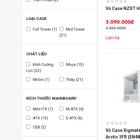
Vỏ Case NZXT H5
LOẠI CASE
3.090.000đ
3.500.000đ
Full Tower (1)
Mid Tower
(21)
Liên hệ
CHẤT LIỆU
Kính Cường
Nhựa (13)
Lực (22)
Nhôm (1)
Thép (21)
KÍCH THƯỚC MAINBOARD
Mini-ITX (1)
M-ATX (4)
ATX (13)
E-ATX (6)
CEB (2)
Vỏ Case Xigmat
Arctic 3FR (EN48