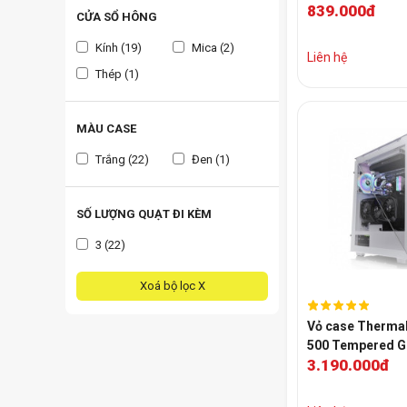
839.000đ
MidTower | Màu 
CỬA SỔ HÔNG
Fan)
Kính (19)
Mica (2)
Liên hệ
Thép (1)
MÀU CASE
Trắng (22)
Đen (1)
SỐ LƯỢNG QUẠT ĐI KÈM
3 (22)
Xoá bộ lọc X
Vỏ case Thermal
500 Tempered Gl
3.190.000đ