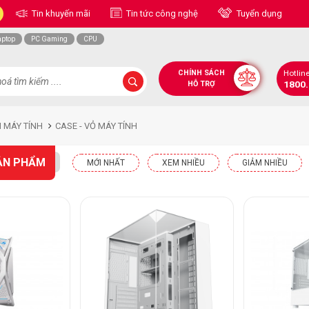
Tin khuyến mãi
Tin tức công nghệ
Tuyển dụng
aptop
PC Gaming
CPU
CHÍNH SÁCH
Hotlin
1800
HỖ TRỢ
N MÁY TÍNH
CASE - VỎ MÁY TÍNH
ẢN PHẨM
MỚI NHẤT
XEM NHIỀU
GIẢM NHIỀU