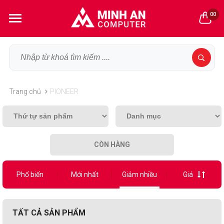
00
Trang chủ
PIONEER
CÒN HÀNG
Phổ biến
Mới nhất
Giảm nhiều
Giá
TẤT CẢ SẢN PHẨM