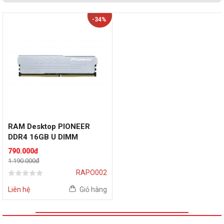
-34%
RAM Desktop PIONEER
DDR4 16GB U DIMM
(1x16GB | 2666MHz |
790.000đ
DDR4)
1.190.000đ
RAPO002
Liên hệ
Giỏ hàng