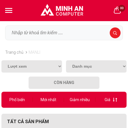
00
Trang chủ
MANLI
CÒN HÀNG
Phổ biến
Mới nhất
Giảm nhiều
Giá
TẤT CẢ SẢN PHẨM