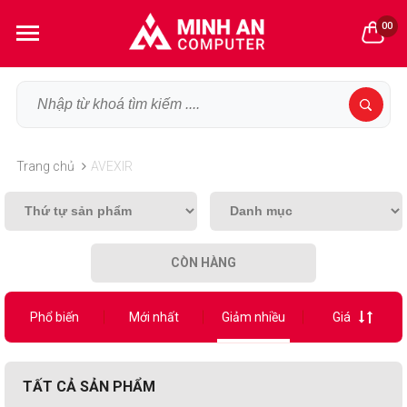
00
Trang chủ
AVEXIR
CÒN HÀNG
Phổ biến
Mới nhất
Giảm nhiều
Giá
TẤT CẢ SẢN PHẨM