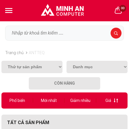
00
Trang chủ
ANTTEQ
CÒN HÀNG
Phổ biến
Mới nhất
Giảm nhiều
Giá
TẤT CẢ SẢN PHẨM