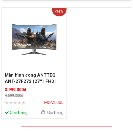
-14%
Màn hình cong ANTTEQ
ANT-27F272 (27'' | FHD |
VA | 75Hz | FreeSync)
3.999.000đ
4.599.000đ
MOML005
Còn hàng
Giỏ hàng